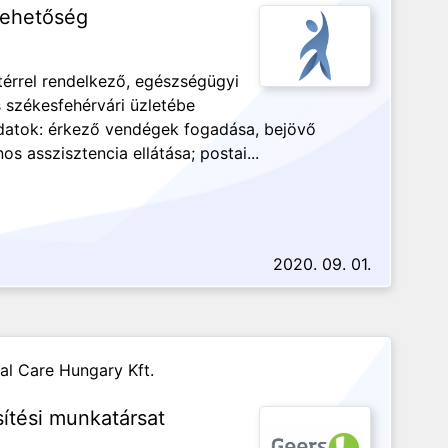
lehetőség
érrel rendelkező, egészségügyi
 székesfehérvári üzletébe
datok: érkező vendégek fogadása, bejövő
os asszisztencia ellátása; postai...
2020. 09. 01.
al Care Hungary Kft.
sítési munkatársat