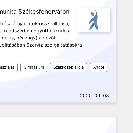
r munka Székesfehérváron
trész árajánlatok összeállítása,
tási rendszerben Együttműködés
termelés, pénzügy) a vevői
yolításában Szervíz szolgáltatásokra
asztalat
Gimnázium
Szakközépiskola
Angol
2020. 09. 08.