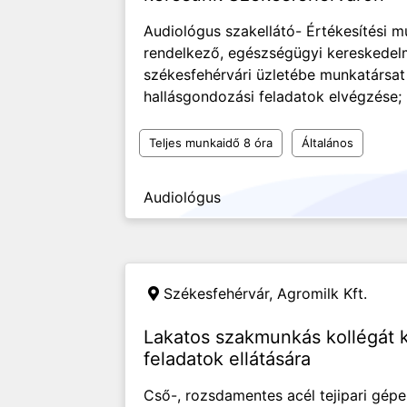
Audiológus szakellátó- Értékesítési m
rendelkező, egészségügyi kereskedelm
székesfehérvári üzletébe munkatársa
hallásgondozási feladatok elvégzése;
Teljes munkaidő 8 óra
Általános
Audiológus
Székesfehérvár,
Agromilk Kft.
Lakatos szakmunkás kollégát 
feladatok ellátására
Cső-, rozsdamentes acél tejipari gép