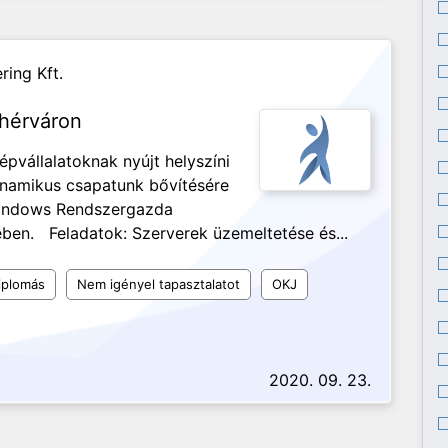
ring Kft.
hérváron
épvállalatoknak nyújt helyszíni
dinamikus csapatunk bővítésére
Windows Rendszergazda
ben. Feladatok: Szerverek üzemeltetése és...
iplomás
Nem igényel tapasztalatot
OKJ
2020. 09. 23.