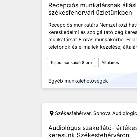
Recepciós munkatársnak állás
székesfehérvári üzletünkben
Recepciós munkatárs Nemzetközi hátt
kereskedelmi és szolgáltató cég keres
munkatársat 8 órás munkakörbe. Fela
telefonok és e-mailek kezelése; általán
Teljes munkaidő 8 óra
Általános
Egyéb munkalehetőségek
Székesfehérvár,
Sonova Audiologic
Audiológus szakellátó- értéke
keresünk Székesfehérváron