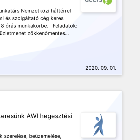
unkatárs Nemzetközi háttérrel
i és szolgáltató cég keres
t 8 órás munkakörbe. Feladatok:
 üzletmenet zökkenőmentes...
2020. 09. 01.
keresünk AWI hegesztési
ek szerelése, beüzemelése,