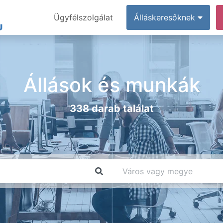
Ügyfélszolgálat
Álláskeresőknek
Állások és munkák
338 darab találat