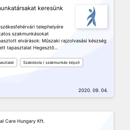
munkatársakat keresünk
g székesfehérvári telephelyére
katos szakmunkásokat
masztott elvárások: Műszaki rajzolvasási készség
ett tapasztalat Hegesztő...
asztalat
Szakiskola / szakmunkás képző
2020. 09. 04.
al Care Hungary Kft.