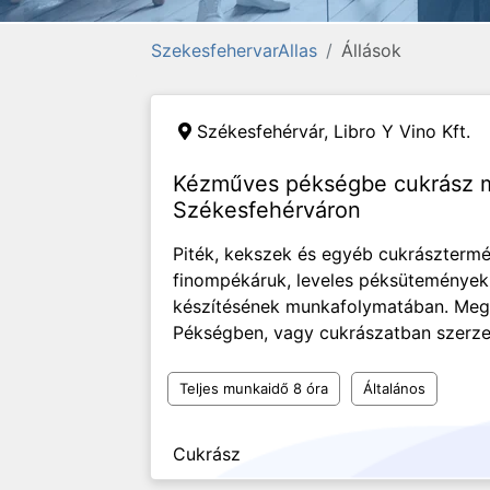
SzekesfehervarAllas
Állások
Székesfehérvár,
Libro Y Vino Kft.
Kézműves pékségbe cukrász m
Székesfehérváron
Piték, kekszek és egyéb cukrásztermé
finompékáruk, leveles péksütemények
készítésének munkafolymatában. Meg
Pékségben, vagy cukrászatban szerzet
Teljes munkaidő 8 óra
Általános
Cukrász