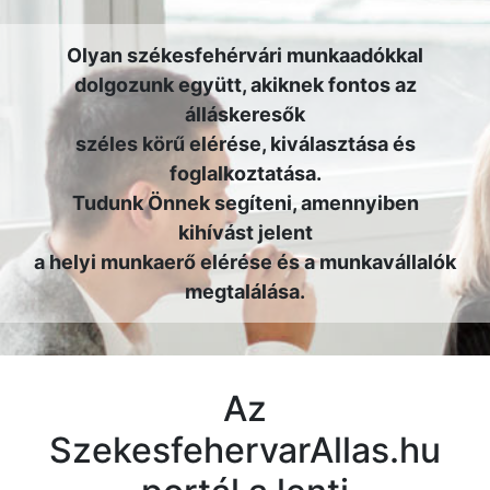
Olyan székesfehérvári munkaadókkal
dolgozunk együtt, akiknek fontos az
álláskeresők
széles körű elérése, kiválasztása és
foglalkoztatása.
Tudunk Önnek segíteni, amennyiben
kihívást jelent
a helyi munkaerő elérése és a munkavállalók
megtalálása.
Az
SzekesfehervarAllas.hu