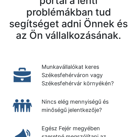
portál a lenti
problémákban tud
segítséget adni Önnek és
az Ön vállalkozásának.
Munkavállalókat keres
Székesfehérváron vagy
Székesfehérvár környékén?
Nincs elég mennyiségű és
minőségű jelentkezője?
Egész Fejér megyében
szeretné megszólítani az