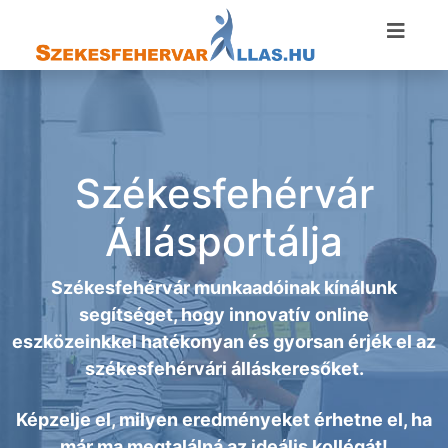
Székesfehérvár
Állásportálja
Székesfehérvár munkaadóinak kínálunk
segítséget, hogy innovatív online
eszközeinkkel hatékonyan és gyorsan érjék el az
székesfehérvári álláskeresőket.
Képzelje el, milyen eredményeket érhetne el, ha
már ma megtalálná az ideális kollégát!