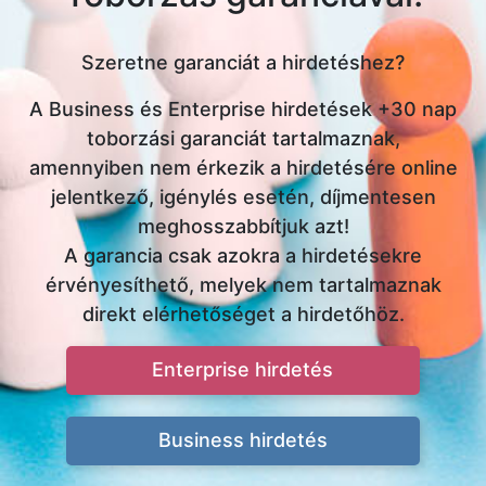
Szeretne garanciát a hirdetéshez?
A Business és Enterprise hirdetések +30 nap
toborzási garanciát tartalmaznak,
amennyiben nem érkezik a hirdetésére online
jelentkező, igénylés esetén, díjmentesen
meghosszabbítjuk azt!
A garancia csak azokra a hirdetésekre
érvényesíthető, melyek nem tartalmaznak
direkt elérhetőséget a hirdetőhöz.
Enterprise hirdetés
Business hirdetés