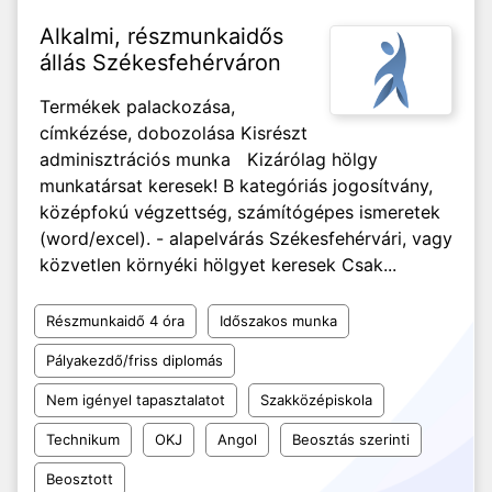
Alkalmi, részmunkaidős
állás Székesfehérváron
Termékek palackozása,
címkézése, dobozolása Kisrészt
adminisztrációs munka Kizárólag hölgy
munkatársat keresek! B kategóriás jogosítvány,
középfokú végzettség, számítógépes ismeretek
(word/excel). - alapelvárás Székesfehérvári, vagy
közvetlen környéki hölgyet keresek Csak...
Részmunkaidő 4 óra
Időszakos munka
Pályakezdő/friss diplomás
Nem igényel tapasztalatot
Szakközépiskola
Technikum
OKJ
Angol
Beosztás szerinti
Beosztott