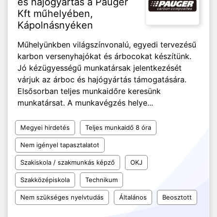
és hajógyártás a Pauger
Kft műhelyében,
Kápolnásnyéken
Műhelyünkben világszínvonalú, egyedi tervezésű
karbon versenyhajókat és árbocokat készítünk.
Jó kézügyességű munkatársak jelentkezését
várjuk az árboc és hajógyártás támogatására.
Elsősorban teljes munkaidőre keresünk
munkatársat. A munkavégzés helye...
Megyei hirdetés
Teljes munkaidő 8 óra
Nem igényel tapasztalatot
Szakiskola / szakmunkás képző
OKJ
Szakközépiskola
Technikum
Nem szükséges nyelvtudás
Általános
Beosztott