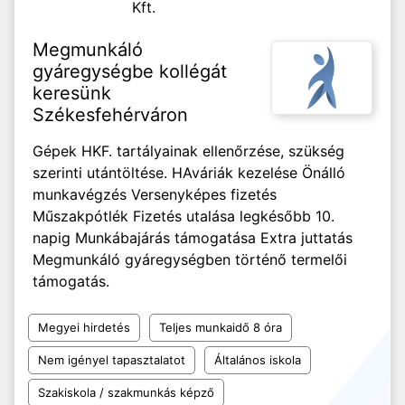
Kft.
Megmunkáló
gyáregységbe kollégát
keresünk
Székesfehérváron
Gépek HKF. tartályainak ellenőrzése, szükség
szerinti utántöltése. HAváriák kezelése Önálló
munkavégzés Versenyképes fizetés
Műszakpótlék Fizetés utalása legkésőbb 10.
napig Munkábajárás támogatása Extra juttatás
Megmunkáló gyáregységben történő termelői
támogatás.
Megyei hirdetés
Teljes munkaidő 8 óra
Nem igényel tapasztalatot
Általános iskola
Szakiskola / szakmunkás képző