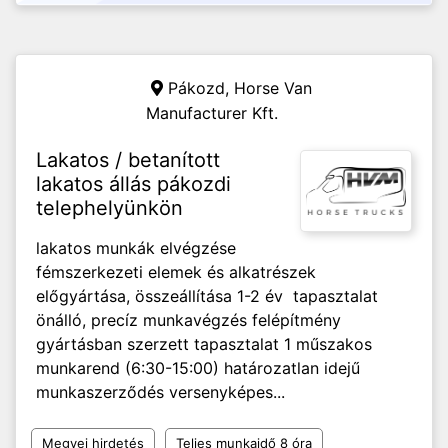
Pákozd,
Horse Van
Manufacturer Kft.
Lakatos / betanított
lakatos állás pákozdi
telephelyünkön
lakatos munkák elvégzése
fémszerkezeti elemek és alkatrészek
előgyártása, összeállítása 1-2 év tapasztalat
önálló, precíz munkavégzés felépítmény
gyártásban szerzett tapasztalat 1 műszakos
munkarend (6:30-15:00) határozatlan idejű
munkaszerződés versenyképes...
Megyei hirdetés
Teljes munkaidő 8 óra