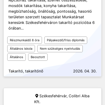
lépcsőház takarítása, szemét összeszedése,
mosdók takarítása, konyha takarítása,
megbízhatóság, önállóság, pontosság, hasonló
területen szerzett tapasztalat Munkatársat
keresünk Székesfehérváron takarító pozícióba 6
órában...
Részmunkaidő 6 óra
Pályakezdő/friss diplomás
Általános iskola
Nem szükséges nyelvtudás
Általános
Beosztott
Takarító, takarítónő
2026. 04. 30.
Székesfehérvár,
Colibri Alba
Kft.