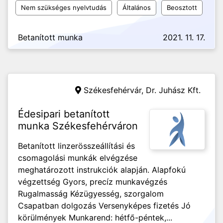
Nem szükséges nyelvtudás
Általános
Beosztott
Betanított munka
2021. 11. 17.
Székesfehérvár,
Dr. Juhász Kft.
Édesipari betanított
munka Székesfehérváron
Betanított linzerösszeállítási és
csomagolási munkák elvégzése
meghatározott instrukciók alapján. Alapfokú
végzettség Gyors, precíz munkavégzés
Rugalmasság Kézügyesség, szorgalom
Csapatban dolgozás Versenyképes fizetés Jó
körülmények Munkarend: hétfő-péntek,...