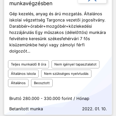
munkavégzésben
Gép kezelés, anyag és árú mozgatás. Általános
iskolai végzettség Targonca vezetői jogosítvány.
Darabbér+órabér+mozgóbér+közlekedési
hozzájárulás Egy műszakos (délelőttös) munkára
felvételre keresünk székesfehérvári 7 fős
kisüzemünkbe heiyi vagy zámolyi férfi
dolgozót...
Teljes munkaidő 8 óra
Nem igényel tapasztalatot
Általános iskola
Nem szükséges nyelvtudás
Általános
Beosztott
Bruttó 280.000 - 330.000 forint / Hónap
Betanított munka
2022. 01. 10.