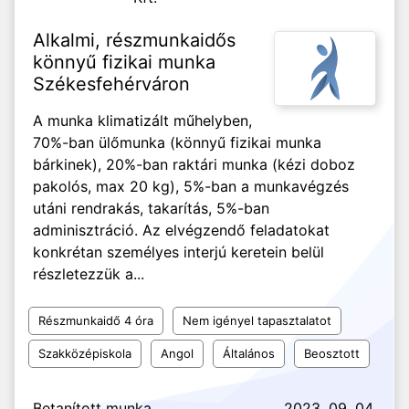
Alkalmi, részmunkaidős
könnyű fizikai munka
Székesfehérváron
A munka klimatizált műhelyben,
70%-ban ülőmunka (könnyű fizikai munka
bárkinek), 20%-ban raktári munka (kézi doboz
pakolós, max 20 kg), 5%-ban a munkavégzés
utáni rendrakás, takarítás, 5%-ban
adminisztráció. Az elvégzendő feladatokat
konkrétan személyes interjú keretein belül
részletezzük a...
Részmunkaidő 4 óra
Nem igényel tapasztalatot
Szakközépiskola
Angol
Általános
Beosztott
Betanított munka
2023. 09. 04.