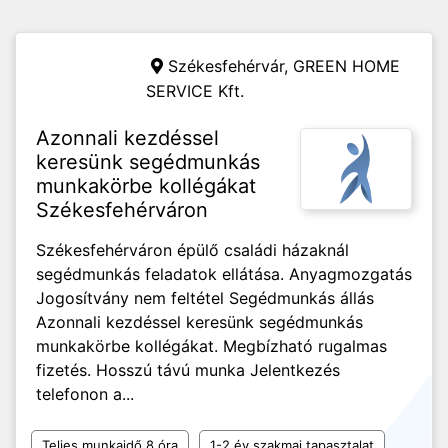
Székesfehérvár,
GREEN HOME
SERVICE Kft.
Azonnali kezdéssel
keresünk segédmunkás
munkakörbe kollégákat
Székesfehérváron
Székesfehérváron épülő családi házaknál
segédmunkás feladatok ellátása. Anyagmozgatás
Jogosítvány nem feltétel Segédmunkás állás
Azonnali kezdéssel keresünk segédmunkás
munkakörbe kollégákat. Megbízható rugalmas
fizetés. Hosszú távú munka Jelentkezés
telefonon a...
Teljes munkaidő 8 óra
1-2 év szakmai tapasztalat