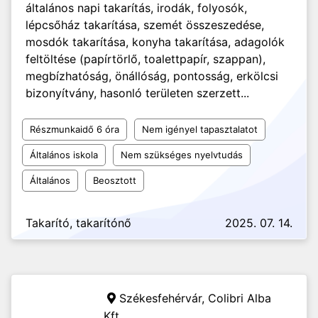
általános napi takarítás, irodák, folyosók,
lépcsőház takarítása, szemét összeszedése,
mosdók takarítása, konyha takarítása, adagolók
feltöltése (papírtörlő, toalettpapír, szappan),
megbízhatóság, önállóság, pontosság, erkölcsi
bizonyítvány, hasonló területen szerzett...
Részmunkaidő 6 óra
Nem igényel tapasztalatot
Általános iskola
Nem szükséges nyelvtudás
Általános
Beosztott
Takarító, takarítónő
2025. 07. 14.
Székesfehérvár,
Colibri Alba
Kft.