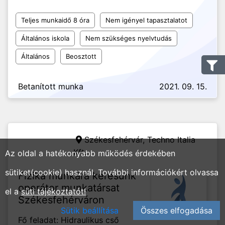
Teljes munkaidő 8 óra
Nem igényel tapasztalatot
Általános iskola
Nem szükséges nyelvtudás
Általános
Beosztott
Betanított munka
2021. 09. 15.
Székesfehérvár,
Techno Italia
Kft.
Az oldal a hatékonyabb működés érdekében
sütiket(cookie) használ. További információkért olvassa
Fizika munkára keresünk
operátor munkatársat
el a
süti tájékoztatót!
Székesfehérváron
Sütik beállítása
Összes elfogadása
Fő feladat: Hidraulikus cső