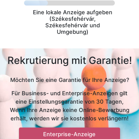
Eine lokale Anzeige aufgeben
(Székesfehérvár,
Székesfehérvár und
Umgebung)
Rekrutierung mit Garantie!
Möchten Sie eine Garantie für Ihre Anzeige?
Für Business- und Enterprise-Anzeigen gilt
eine Einstellungsgarantie von 30 Tagen,
Wenn Ihre Anzeige keine Online-Bewerbung
erhält, werden wir sie kostenlos verlängern!
Enterprise-Anzeige