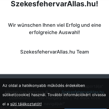
SzekesfehervarAllas.hu!
Wir wünschen Ihnen viel Erfolg und eine
erfolgreiche Auswahl!
SzekesfehervarAllas.hu Team
Az oldal a hatékonyabb működés érdekében
"Székesfehérvár, Fejér vármegyei régió állásportálja"
Minden jog fentartva © 2026.
SzekesfehervarAllas.hu
sütiket(cookie) használ. További információkért olvassa
Üzemeltető: IT-Nav Hungary Kft. | "Az elsők közé
navigáljuk!"
el a
süti tájékoztatót!