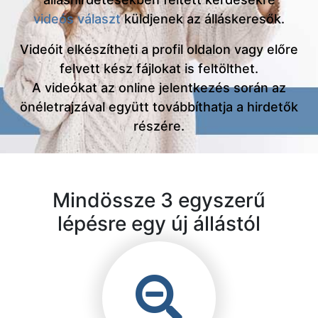
videós választ
küldjenek az álláskeresők.
Videóit elkészítheti a profil oldalon vagy előre
felvett kész fájlokat is feltölthet.
A videókat az online jelentkezés során az
önéletrajzával együtt továbbíthatja a hirdetők
részére.
Mindössze 3 egyszerű
lépésre egy új állástól