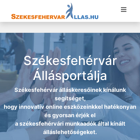
Székesfehérvár
Állásportálja
Székesfehérvár álláskeresőinek kínálunk
segítséget,
hogy innovatív online eszközeinkkel hatékonyan
és gyorsan érjék el
a
székesfehérvári munkaadók
által kínált
álláslehetőségeket.