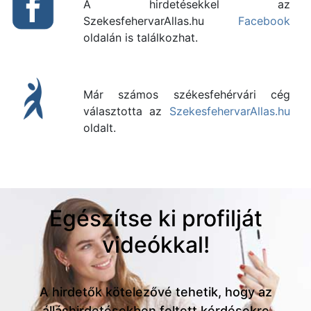
A hirdetésekkel az
SzekesfehervarAllas.hu
Facebook
oldalán is találkozhat.
Már számos székesfehérvári cég
választotta az
SzekesfehervarAllas.hu
oldalt.
Egészítse ki profilját
videókkal!
A hirdetők kötelezővé tehetik, hogy az
álláshirdetésekben feltett kérdésekre