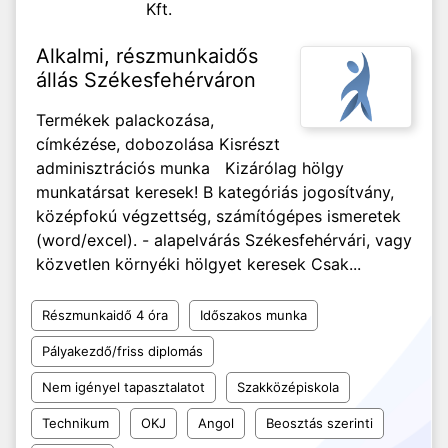
Kft.
Alkalmi, részmunkaidős
állás Székesfehérváron
Termékek palackozása,
címkézése, dobozolása Kisrészt
adminisztrációs munka Kizárólag hölgy
munkatársat keresek! B kategóriás jogosítvány,
középfokú végzettség, számítógépes ismeretek
(word/excel). - alapelvárás Székesfehérvári, vagy
közvetlen környéki hölgyet keresek Csak...
Részmunkaidő 4 óra
Időszakos munka
Pályakezdő/friss diplomás
Nem igényel tapasztalatot
Szakközépiskola
Technikum
OKJ
Angol
Beosztás szerinti