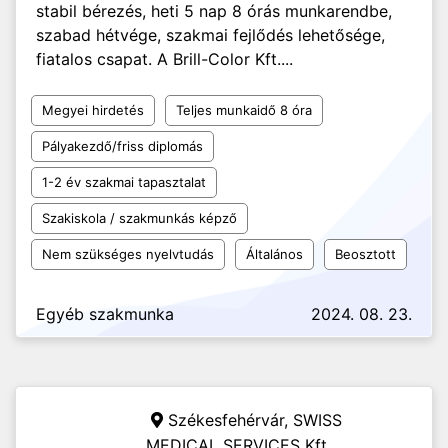
stabil bérezés, heti 5 nap 8 órás munkarendbe,
szabad hétvége, szakmai fejlődés lehetősége,
fiatalos csapat. A Brill-Color Kft....
Megyei hirdetés
Teljes munkaidő 8 óra
Pályakezdő/friss diplomás
1-2 év szakmai tapasztalat
Szakiskola / szakmunkás képző
Nem szükséges nyelvtudás
Általános
Beosztott
Egyéb szakmunka
2024. 08. 23.
Székesfehérvár,
SWISS
MEDICAL SERVICES Kft.