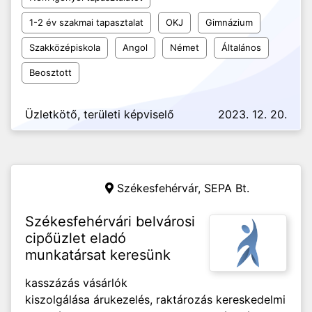
1-2 év szakmai tapasztalat
OKJ
Gimnázium
Szakközépiskola
Angol
Német
Általános
Beosztott
Üzletkötő, területi képviselő
2023. 12. 20.
Székesfehérvár,
SEPA Bt.
Székesfehérvári belvárosi
cipőüzlet eladó
munkatársat keresünk
kasszázás vásárlók
kiszolgálása árukezelés, raktározás kereskedelmi