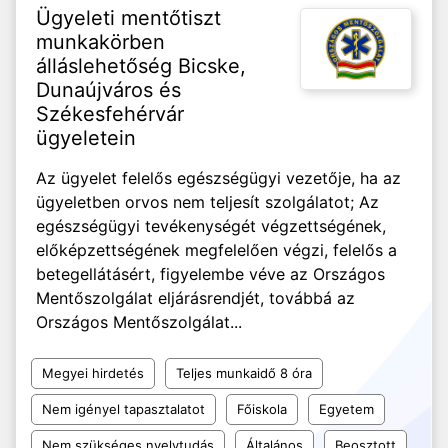
Ügyeleti mentőtiszt
munkakörben
álláslehetőség Bicske,
Dunaújváros és
Székesfehérvár
ügyeletein
Az ügyelet felelős egészségügyi vezetője, ha az
ügyeletben orvos nem teljesít szolgálatot; Az
egészségügyi tevékenységét végzettségének,
előképzettségének megfelelően végzi, felelős a
betegellátásért, figyelembe véve az Országos
Mentőszolgálat eljárásrendjét, továbbá az
Országos Mentőszolgálat...
Megyei hirdetés
Teljes munkaidő 8 óra
Nem igényel tapasztalatot
Főiskola
Egyetem
Nem szükséges nyelvtudás
Általános
Beosztott