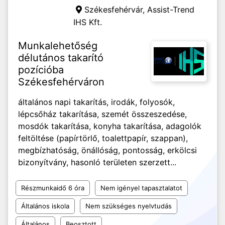
Székesfehérvár,
Assist-Trend
IHS Kft.
Munkalehetőség
délutános takarító
pozícióba
Székesfehérváron
általános napi takarítás, irodák, folyosók,
lépcsőház takarítása, szemét összeszedése,
mosdók takarítása, konyha takarítása, adagolók
feltöltése (papírtörlő, toalettpapír, szappan),
megbízhatóság, önállóság, pontosság, erkölcsi
bizonyítvány, hasonló területen szerzett...
Részmunkaidő 6 óra
Nem igényel tapasztalatot
Általános iskola
Nem szükséges nyelvtudás
Általános
Beosztott