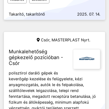
Takarító, takarítónő
2025. 07. 14.
Csór,
MASTERPLAST Nyrt.
Munkalehetőség
gépkezelő pozícióban -
Csór
polisztirol daráló gépek és
keverőgép kezelése és felügyelete, kézi
anyagmozgatás, autók le és felpakolása,
szállítólevelek leigazolása, telepi rend
fenntartása, megadott receptúra betanulása, jó
fizikum és állóképesség, minimum alapfokú
végzettség, gyártói területen szerzett...