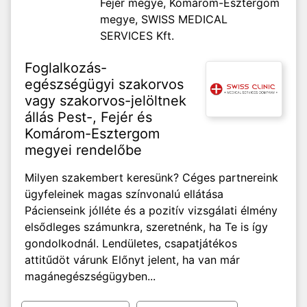
Fejér megye, Komárom-Esztergom
megye,
SWISS MEDICAL
SERVICES Kft.
Foglalkozás-
egészségügyi szakorvos
vagy szakorvos-jelöltnek
állás Pest-, Fejér és
Komárom-Esztergom
megyei rendelőbe
Milyen szakembert keresünk? Céges partnereink
ügyfeleinek magas színvonalú ellátása
Pácienseink jólléte és a pozitív vizsgálati élmény
elsődleges számunkra, szeretnénk, ha Te is így
gondolkodnál. Lendületes, csapatjátékos
attitűdöt várunk Előnyt jelent, ha van már
magánegészségügyben...