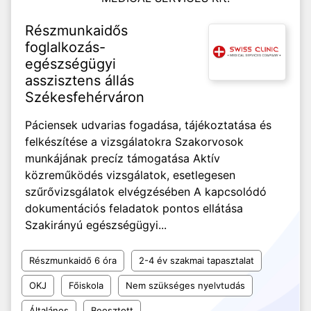
Részmunkaidős
foglalkozás-
egészségügyi
asszisztens állás
Székesfehérváron
Páciensek udvarias fogadása, tájékoztatása és
felkészítése a vizsgálatokra Szakorvosok
munkájának precíz támogatása Aktív
közreműködés vizsgálatok, esetlegesen
szűrővizsgálatok elvégzésében A kapcsolódó
dokumentációs feladatok pontos ellátása
Szakirányú egészségügyi...
Részmunkaidő 6 óra
2-4 év szakmai tapasztalat
OKJ
Főiskola
Nem szükséges nyelvtudás
Általános
Beosztott