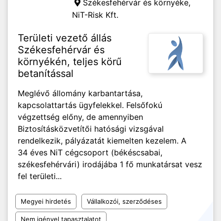
Székesfehérvár és környéke,
NiT-Risk Kft.
Területi vezető állás
Székesfehérvár és
környékén, teljes körű
betanítással
Meglévő állomány karbantartása,
kapcsolattartás ügyfelekkel. Felsőfokú
végzettség előny, de amennyiben
Biztosításközvetítői hatósági vizsgával
rendelkezik, pályázatát kiemelten kezelem. A
34 éves NiT cégcsoport (békéscsabai,
székesfehérvári) irodájába 1 fő munkatársat vesz
fel területi...
Megyei hirdetés
Vállalkozói, szerződéses
Nem igényel tapasztalatot