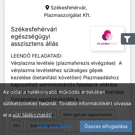
Székesfehérvár,
Plazmaszolgálat Kft.
Székesfehérvári
egészségügyi
asszisztens állás
LEENDŐ FELADATAID:
Vérplazma levétele (plazmaferezis elvégzése) A
vérplazma levételéhez szükséges gépek
kezelése (betanítást követően) Plazmaadáshoz
kapcsolódó adminisztrációs feladatok ellátása
Az oldal a hatékonyabb működés érdekében
Határidők, szabályok, előírások pontos betartása
Folyamatos együttműködés a...
sütiket(cookie) használ. További információkért olvassa
el a
süti tájékoztatót!
Teljes munkaidő 8 óra
Nem igényel tapasztalatot
OKJ
Szakközépiskola
Sütik beállítása
Összes elfogadása