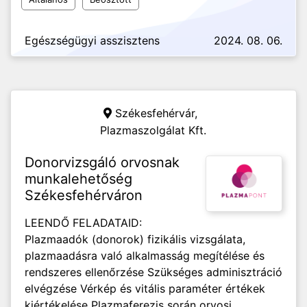
Egészségügyi asszisztens
2024. 08. 06.
Székesfehérvár,
Plazmaszolgálat Kft.
Donorvizsgáló orvosnak
munkalehetőség
Székesfehérváron
LEENDŐ FELADATAID:
Plazmaadók (donorok) fizikális vizsgálata,
plazmaadásra való alkalmasság megítélése és
rendszeres ellenőrzése Szükséges adminisztráció
elvégzése Vérkép és vitális paraméter értékek
kiértékelése Plazmaferezis során orvosi