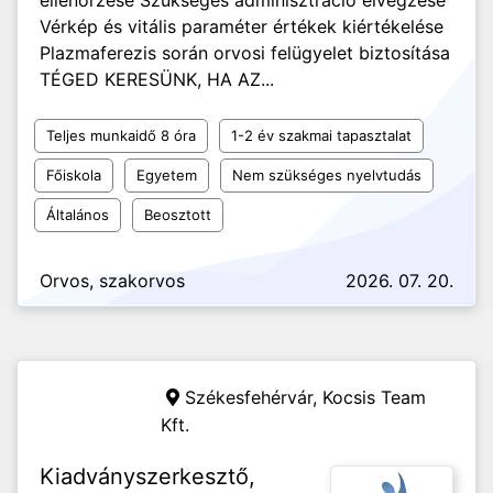
ellenőrzése Szükséges adminisztráció elvégzése
Vérkép és vitális paraméter értékek kiértékelése
Plazmaferezis során orvosi felügyelet biztosítása
TÉGED KERESÜNK, HA AZ...
Teljes munkaidő 8 óra
1-2 év szakmai tapasztalat
Főiskola
Egyetem
Nem szükséges nyelvtudás
Általános
Beosztott
Orvos, szakorvos
2026. 07. 20.
Székesfehérvár,
Kocsis Team
Kft.
Kiadványszerkesztő,