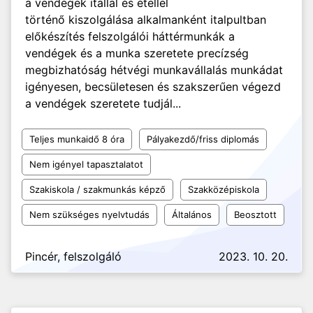
a vendégek itallal és étellel
történő kiszolgálása alkalmanként italpultban
előkészítés felszolgálói háttérmunkák a
vendégek és a munka szeretete precízség
megbizhatóság hétvégi munkavállalás munkádat
igényesen, becsületesen és szakszerűen végezd
a vendégek szeretete tudjál...
Teljes munkaidő 8 óra
Pályakezdő/friss diplomás
Nem igényel tapasztalatot
Szakiskola / szakmunkás képző
Szakközépiskola
Nem szükséges nyelvtudás
Általános
Beosztott
Pincér, felszolgáló
2023. 10. 20.