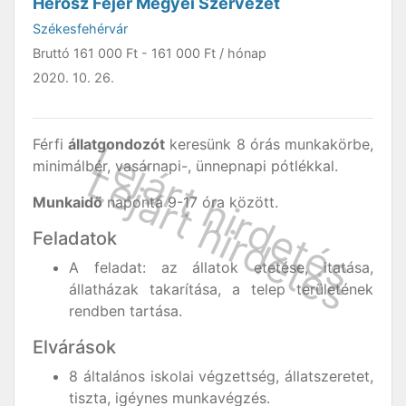
Herosz Fejér Megyei Szervezet
Székesfehérvár
Bruttó
161 000 Ft
-
161 000 Ft
/ hónap
2020. 10. 26.
Férfi
állatgondozót
keresünk 8 órás munkakörbe,
minimálbér, vasárnapi-, ünnepnapi pótlékkal.
Munkaidő
naponta 9-17 óra között.
Feladatok
A feladat: az állatok etetése, itatása,
állatházak takarítása, a telep területének
rendben tartása.
Elvárások
8 általános iskolai végzettség, állatszeretet,
tiszta, igéynes munkavégzés.