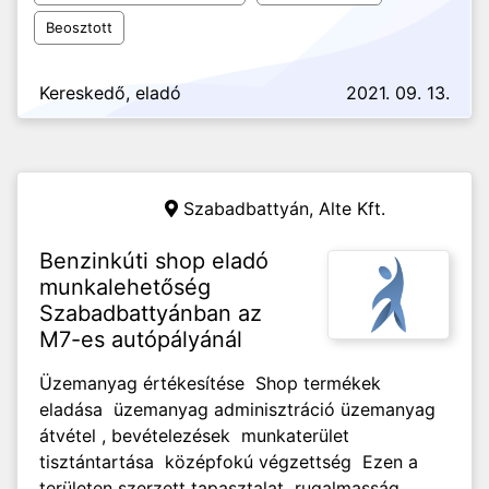
Beosztott
Kereskedő, eladó
2021. 09. 13.
Szabadbattyán,
Alte Kft.
Benzinkúti shop eladó
munkalehetőség
Szabadbattyánban az
M7-es autópályánál
Üzemanyag értékesítése Shop termékek
eladása üzemanyag adminisztráció üzemanyag
átvétel , bevételezések munkaterület
tisztántartása középfokú végzettség Ezen a
területen szerzett tapasztalat rugalmasság