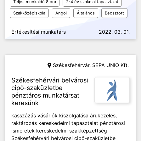
Teljes munkaidő 8 óra
2-4 év szakmai tapasztalat
Szakközépiskola
Angol
Általános
Beosztott
Értékesítési munkatárs
2022. 03. 01.
Székesfehérvár,
SEPA UNIO Kft.
Székesfehérvári belvárosi
cipő-szaküzletbe
pénztáros munkatársat
keresünk
kasszázás vásárlók kiszolgálása árukezelés,
raktározás kereskedelmi tapasztalat pénztárosi
ismeretek kereskedelmi szakképzettség
Székesfehérvári belvárosi cipő-szaküzletbe