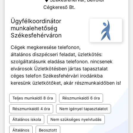
Cégkereső Bt.
Ügyfélkoordinátor
munkalehetőség
Székesfehérváron
Cégek megkeresése telefonon,
általános dìszpécseri feladat, üzletkötés:
szolgáltatásunk eladása telefonon. nincsenek
elvárosok Üzletkötésben jártas tapasztalat
céges telefon Székesfehérvàri irodánkba
keresünk üzletkötőket, akár részmunkaidőben is!
Teljes munkaidő 8 óra
Részmunkaidő 6 óra
Részmunkaidő 4 óra
Nem igényel tapasztalatot
Általános iskola
Nem szükséges nyelvtudás
Általános
Beosztott