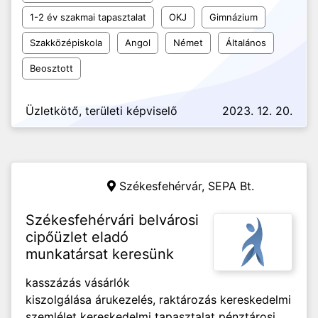
1-2 év szakmai tapasztalat
OKJ
Gimnázium
Szakközépiskola
Angol
Német
Általános
Beosztott
Üzletkötő, területi képviselő
2023. 12. 20.
Székesfehérvár,
SEPA Bt.
Székesfehérvári belvárosi
cipőüzlet eladó
munkatársat keresünk
kasszázás vásárlók
kiszolgálása árukezelés, raktározás kereskedelmi
szemlélet kereskedelmi tapasztalat pénztárosi