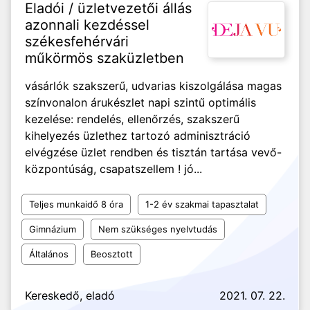
Eladói / üzletvezetői állás
azonnali kezdéssel
székesfehérvári
műkörmös szaküzletben
vásárlók szakszerű, udvarias kiszolgálása magas
színvonalon árukészlet napi szintű optimális
kezelése: rendelés, ellenőrzés, szakszerű
kihelyezés üzlethez tartozó adminisztráció
elvégzése üzlet rendben és tisztán tartása vevő-
központúság, csapatszellem ! jó...
Teljes munkaidő 8 óra
1-2 év szakmai tapasztalat
Gimnázium
Nem szükséges nyelvtudás
Általános
Beosztott
Kereskedő, eladó
2021. 07. 22.