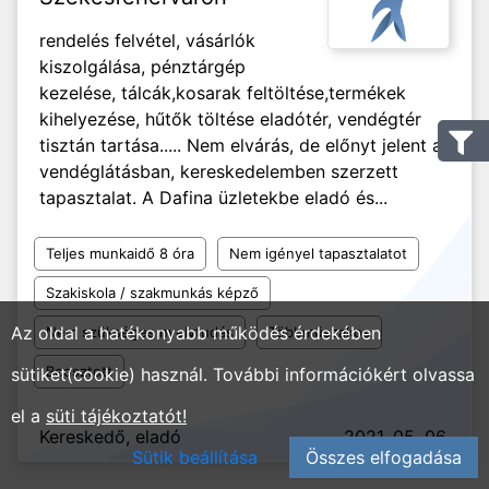
rendelés felvétel, vásárlók
kiszolgálása, pénztárgép
kezelése, tálcák,kosarak feltöltése,termékek
kihelyezése, hűtők töltése eladótér, vendégtér
tisztán tartása..... Nem elvárás, de előnyt jelent a
vendéglátásban, kereskedelemben szerzett
tapasztalat. A Dafina üzletekbe eladó és...
Teljes munkaidő 8 óra
Nem igényel tapasztalatot
Szakiskola / szakmunkás képző
Az oldal a hatékonyabb működés érdekében
Nem szükséges nyelvtudás
Többműszakos
Beosztott
sütiket(cookie) használ. További információkért olvassa
el a
süti tájékoztatót!
Kereskedő, eladó
2021. 05. 06.
Sütik beállítása
Összes elfogadása