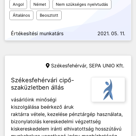
Angol
Német
Nem szükséges nyelvtudás
Általános
Beosztott
Értékesítési munkatárs
2021. 05. 11.
Székesfehérvár,
SEPA UNIO Kft.
Székesfehérvári cipő-
szaküzletben állás
vásárlóink minőségi
kiszolgálása beérkező áruk
raktárra vétele, kezelése pénztárgép használata,
bizonylatolás kereskedelmi végzettség
kiskereskedelem iránti elhivatottság hosszútávú