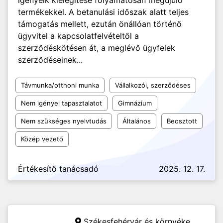
igényeik kielégítése folyamatosan megújuló
termékekkel. A betanulási időszak alatt teljes
támogatás mellett, ezután önállóan történő
ügyvitel a kapcsolatfelvételtől a
szerződéskötésen át, a meglévő ügyfelek
szerződéseinek...
Távmunka/otthoni munka
Vállalkozói, szerződéses
Nem igényel tapasztalatot
Gimnázium
Nem szükséges nyelvtudás
Általános
Beosztott
Közép vezető
Értékesítő tanácsadó
2025. 12. 17.
Székesfehérvár és környéke,