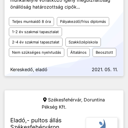
munkahelyre vonatkozó igény megbízhatóság
önállóság határozottság cipők...
Teljes munkaidő 8 óra
Pályakezdő/friss diplomás
1-2 év szakmai tapasztalat
2-4 év szakmai tapasztalat
Szakközépiskola
Nem szükséges nyelvtudás
Általános
Beosztott
Kereskedő, eladó
2021. 05. 11.
Székesfehérvár,
Doruntina
Pékség Kft.
Eladó,- pultos állás
Székesfehérváron