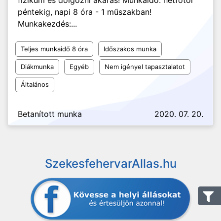
fizikum és dolgozni akarás! Munkaidő: hétfőtől
péntekig, napi 8 óra - 1 műszakban!
Munkakezdés:...
Teljes munkaidő 8 óra
Időszakos munka
Diákmunka
Egyéb
Nem igényel tapasztalatot
Általános
Betanított munka
2020. 07. 20.
SzekesfehervarAllas.hu