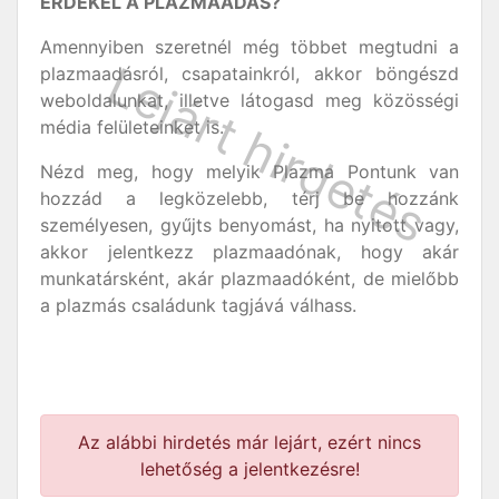
ÉRDEKEL A PLAZMAADÁS?
Amennyiben szeretnél még többet megtudni a
plazmaadásról, csapatainkról, akkor böngészd
weboldalunkat, illetve látogasd meg közösségi
média felületeinket is.
Nézd meg, hogy melyik Plazma Pontunk van
hozzád a legközelebb, térj be hozzánk
személyesen, gyűjts benyomást, ha nyitott vagy,
akkor jelentkezz plazmaadónak, hogy akár
munkatársként, akár plazmaadóként, de mielőbb
a plazmás családunk tagjává válhass.
Az alábbi hirdetés már lejárt, ezért nincs
lehetőség a jelentkezésre!