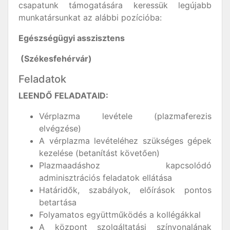
csapatunk támogatására keressük legújabb
munkatársunkat az alábbi pozícióba:
Egészségügyi asszisztens
(Székesfehérvár)
Feladatok
LEENDŐ FELADATAID:
Vérplazma levétele (plazmaferezis
elvégzése)
A vérplazma levételéhez szükséges gépek
kezelése (betanítást követően)
Plazmaadáshoz kapcsolódó
adminisztrációs feladatok ellátása
Határidők, szabályok, előírások pontos
betartása
Folyamatos együttműködés a kollégákkal
A központ szolgáltatási színvonalának