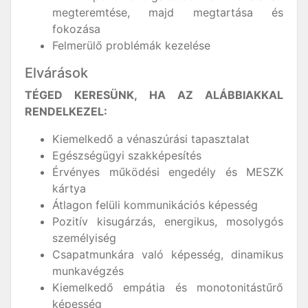
megteremtése, majd megtartása és
fokozása
Felmerülő problémák kezelése
Elvárások
TÉGED KERESÜNK, HA AZ ALÁBBIAKKAL
RENDELKEZEL:
Kiemelkedő a vénaszúrási tapasztalat
Egészségügyi szakképesítés
Érvényes működési engedély és MESZK
kártya
Átlagon felüli kommunikációs képesség
Pozitív kisugárzás, energikus, mosolygós
személyiség
Csapatmunkára való képesség, dinamikus
munkavégzés
Kiemelkedő empátia és monotonitástűrő
képesség