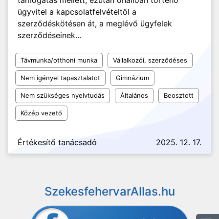
támogatás mellett, ezután önállóan történő
ügyvitel a kapcsolatfelvételtől a
szerződéskötésen át, a meglévő ügyfelek
szerződéseinek...
Távmunka/otthoni munka
Vállalkozói, szerződéses
Nem igényel tapasztalatot
Gimnázium
Nem szükséges nyelvtudás
Általános
Beosztott
Közép vezető
Értékesítő tanácsadó
2025. 12. 17.
SzekesfehervarAllas.hu