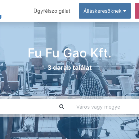
Ügyfélszolgálat
Álláskeresőknek
Fu Fu Gao Kft.
3 darab találat