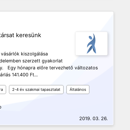
társat keresünk
 vásárlók kiszolgálása
edelemben szerzett gyakorlat
ny. Egy hónapra előre tervezhető változatos
lás 141.400 Ft...
ra
2-4 év szakmai tapasztalat
Általános
p
2019. 03. 26.