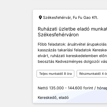
Székesfehérvár,
Fu Fu Gao Kft.
Ruházati üzletbe eladó munka
Székesfehérváron
Főbb feladatok: áruátvétel árupakolás
kasszázás takaríási feladatok Keresk
elvárt, ruházati kereskedelemben elő
beosztás Kedvezményes dolgozói vásár
Teljes munkaidő 8 óra
Részmunkaidő 4 ó
Nettó 135.000 - 144.600 forint / hóna
Kereskedő, eladó