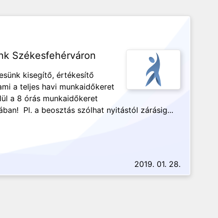
ünk Székesfehérváron
esünk kisegítő, értékesítő
 ami a teljes havi munkaidőkeret
elül a 8 órás munkaidőkeret
ában! Pl. a beosztás szólhat nyitástól zárásig...
2019. 01. 28.