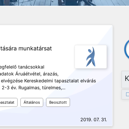
átására munkatársat
egfelelő tanácsokkal
ladatok Áruáétvétel, árazás,
K
k elvégzése Kereskedelmi tapasztalat elvárás
 2-3 év. Rugalmas, türelmes,...
asztalat
Általános
Beosztott
2019. 07. 31.