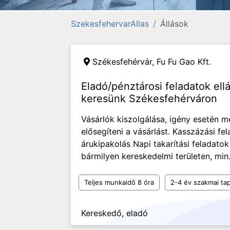
SzekesfehervarAllas
Állások
Székesfehérvár,
Fu Fu Gao Kft.
Eladó/pénztárosi feladatok ell
keresünk Székesfehérváron
Vásárlók kiszolgálása, igény esetén m
elősegíteni a vásárlást. Kasszázási fe
árukipakolás Napi takarítási feladato
bármilyen kereskedelmi területen, min.
Teljes munkaidő 8 óra
2-4 év szakmai tap
Kereskedő, eladó