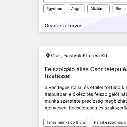
Egyetem
Angol
Általános
Beosz
Orvos, szakorvos
Csór,
Fiastyúk Étterem Kft.
Felszolgáló állás Csór telepü
fizetéssel
a vendégek itallal és étellel történő 
italpultban előkészítés felszolgálói 
munka szeretete precízség megbizhat
igényesen, becsületesen és szakszerűe
Teljes munkaidő 8 óra
Pályakezdő/friss d