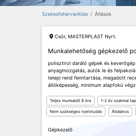
SzekesfehervarAllas
Állások
Csór,
MASTERPLAST Nyrt.
Munkalehetőség gépkezelő po
polisztirol daráló gépek és keverőgép 
anyagmozgatás, autók le és felpakolása
telepi rend fenntartása, megadott rece
állóképesség, minimum alapfokú végzet
Teljes munkaidő 8 óra
1-2 év szakmai tap
Nem szükséges nyelvtudás
Általános
Gépkezelő