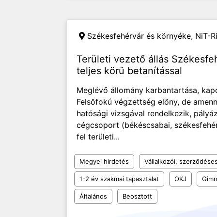
Székesfehérvár és környéke,
NiT-Ri
Területi vezető állás Székesf
teljes körű betanítással
Meglévő állomány karbantartása, kapc
Felsőfokú végzettség előny, de amenn
hatósági vizsgával rendelkezik, pályá
cégcsoport (békéscsabai, székesfehér
fel területi...
Megyei hirdetés
Vállalkozói, szerződése
1-2 év szakmai tapasztalat
OKJ
Gimn
Általános
Beosztott