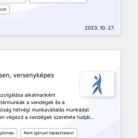
tott
2023. 10. 27.
lésen, versenyképes
kiszolgálása alkalmanként
háttérmunkák a vendégek és a
óság hétvégi munkavállalás munkádat
n végezd a vendégek szeretete tudjál...
iplomás
Nem igényel tapasztalatot