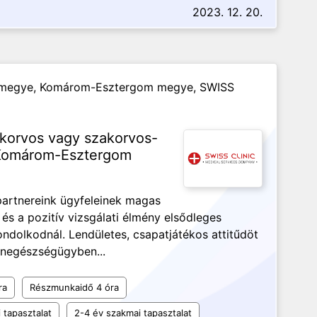
2023. 12. 20.
ér megye, Komárom-Esztergom megye,
SWISS
korvos vagy szakorvos-
és Komárom-Esztergom
artnereink ügyfeleinek magas
e és a pozitív vizsgálati élmény elsődleges
ondolkodnál. Lendületes, csapatjátékos attitűdöt
ánegészségügyben...
ra
Részmunkaidő 4 óra
 tapasztalat
2-4 év szakmai tapasztalat