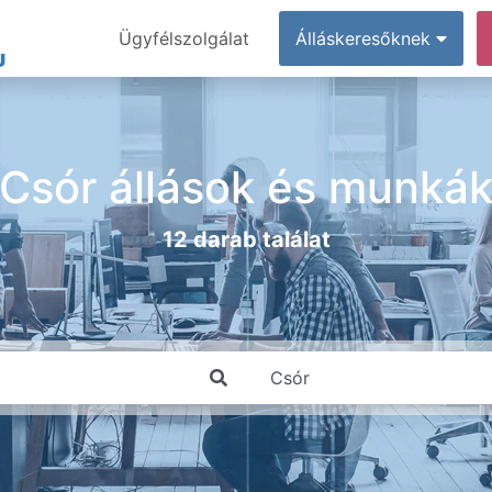
Ügyfélszolgálat
Álláskeresőknek
Csór állások és munká
12 darab találat