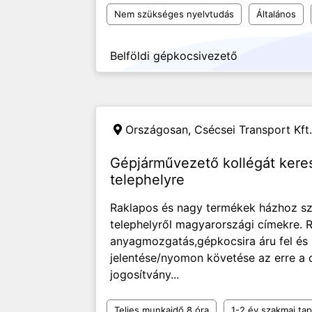
Nem szükséges nyelvtudás
Általános
Belföldi gépkocsivezető
Országosan,
Csécsei Transport Kft.
Gépjárművezető kollégát kere
telephelyre
Raklapos és nagy termékek házhoz szá
telephelyről magyarországi címekre. R
anyagmozgatás,gépkocsira áru fel és
jelentése/nyomon követése az erre a cé
jogosítvány...
Teljes munkaidő 8 óra
1-2 év szakmai tap