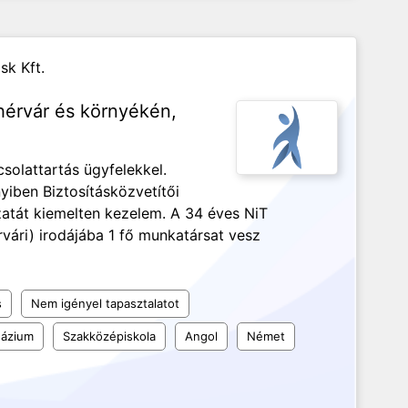
sk Kft.
ehérvár és környékén,
solattartás ügyfelekkel.
yiben Biztosításközvetítői
zatát kiemelten kezelem. A 34 éves NiT
vári) irodájába 1 fő munkatársat vesz
s
Nem igényel tapasztalatot
ázium
Szakközépiskola
Angol
Német