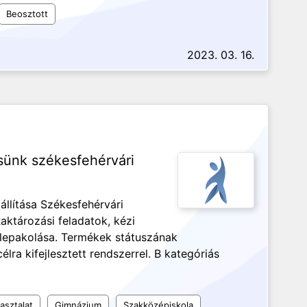
Beosztott
2023. 03. 16.
sünk székesfehérvári
llítása Székesfehérvári
aktározási feladatok, kézi
 lepakolása. Termékek státuszának
lra kifejlesztett rendszerrel. B kategóriás
asztalat
Gimnázium
Szakközépiskola