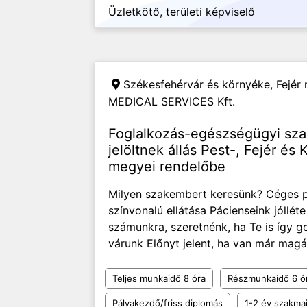
Üzletkötő, területi képviselő
Székesfehérvár és környéke, Fej
MEDICAL SERVICES Kft.
Foglalkozás-egészségügyi sza
jelöltnek állás Pest-, Fejér 
megyei rendelőbe
Milyen szakembert keresünk? Céges p
színvonalú ellátása Pácienseink jóllét
számunkra, szeretnénk, ha Te is így g
várunk Előnyt jelent, ha van már mag
Teljes munkaidő 8 óra
Részmunkaidő 6 ó
Pályakezdő/friss diplomás
1-2 év szakmai