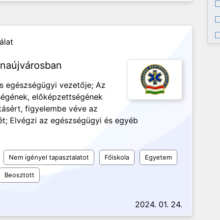
álat
unaújvárosban
s egészségügyi vezetője; Az
ségének, előképzettségének
átásért, figyelembe véve az
ét; Elvégzi az egészségügyi és egyéb
Nem igényel tapasztalatot
Főiskola
Egyetem
Beosztott
2024. 01. 24.