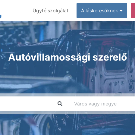
Ügyfélszolgálat
Álláskeresőknek
Autóvillamossági szerelő