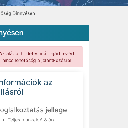
etőség Dinnyésen
nnyésen
Az alábbi hirdetés már lejárt, ezért
nincs lehetőség a jelentkezésre!
Információk az
llásról
oglalkoztatás jellege
Teljes munkaidő 8 óra