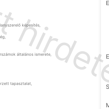
E
lanyszerelő képesítés,
ég,
rszámok általános ismerete,
E
zett tapasztalat,