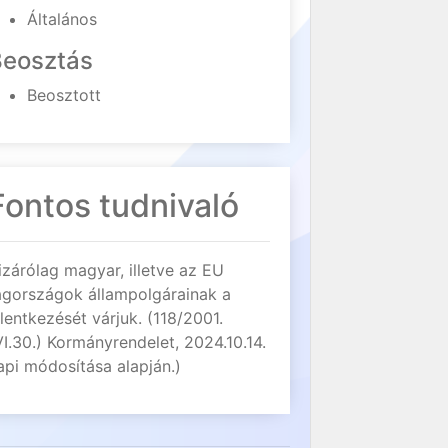
Általános
Beosztás
Beosztott
Fontos tudnivaló
izárólag magyar, illetve az EU
agországok állampolgárainak a
elentkezését várjuk. (118/2001.
VI.30.) Kormányrendelet, 2024.10.14.
api módosítása alapján.)