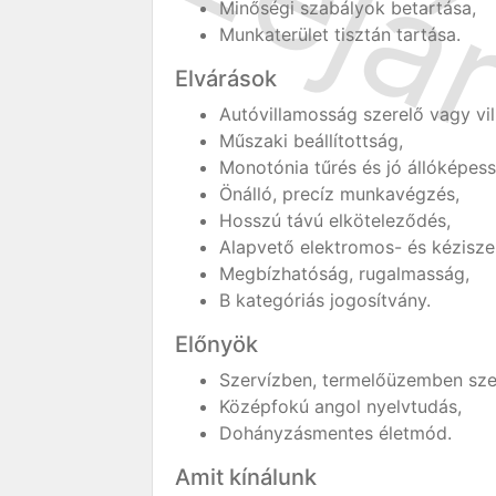
Minőségi szabályok betartása,
Munkaterület tisztán tartása.
Elvárások
Autóvillamosság szerelő vagy vil
Műszaki beállítottság,
Monotónia tűrés és jó állóképess
Önálló, precíz munkavégzés,
Hosszú távú elköteleződés,
Alapvető elektromos- és kézisze
Megbízhatóság, rugalmasság,
B kategóriás jogosítvány.
Előnyök
Szervízben, termelőüzemben szer
Középfokú angol nyelvtudás,
Dohányzásmentes életmód.
Amit kínálunk