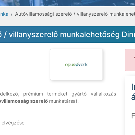
nka
Autóvillamossági szerelő / villanyszerelő munkaleh
ő / villanyszerelő munkalehetőség Di
delkező, prémium terméket gyártó vállalkozás
á
óvillamosság szerelő
munkatársat.
F
 elvégzése,