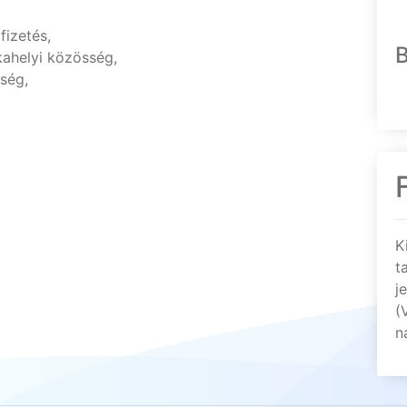
fizetés,
ahelyi közösség,
őség,
K
t
j
(
n