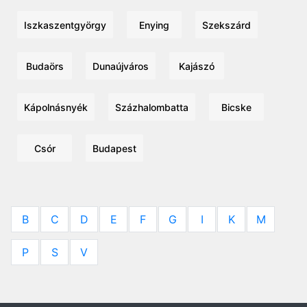
Iszkaszentgyörgy
Enying
Szekszárd
Budaörs
Dunaújváros
Kajászó
Kápolnásnyék
Százhalombatta
Bicske
Csór
Budapest
B
C
D
E
F
G
I
K
M
P
S
V