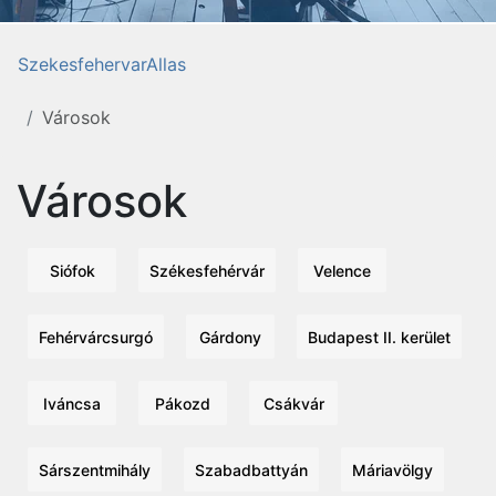
SzekesfehervarAllas
Városok
Városok
Siófok
Székesfehérvár
Velence
Fehérvárcsurgó
Gárdony
Budapest II. kerület
Iváncsa
Pákozd
Csákvár
Sárszentmihály
Szabadbattyán
Máriavölgy