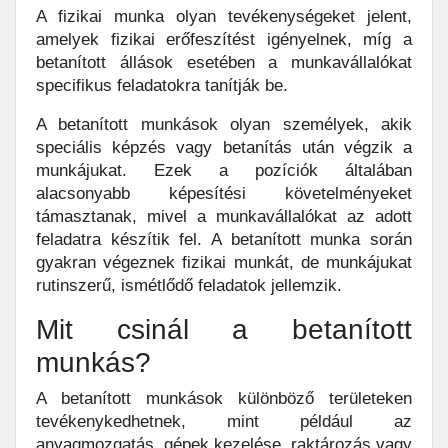
A fizikai munka olyan tevékenységeket jelent,
amelyek fizikai erőfeszítést igényelnek, míg a
betanított állások esetében a munkavállalókat
specifikus feladatokra tanítják be.
A betanított munkások olyan személyek, akik
speciális képzés vagy betanítás után végzik a
munkájukat. Ezek a pozíciók általában
alacsonyabb képesítési követelményeket
támasztanak, mivel a munkavállalókat az adott
feladatra készítik fel. A betanított munka során
gyakran végeznek fizikai munkát, de munkájukat
rutinszerű, ismétlődő feladatok jellemzik.
Mit csinál a betanított
munkás?
A betanított munkások különböző területeken
tevékenykedhetnek, mint például az
anyagmozgatás, gépek kezelése, raktározás vagy