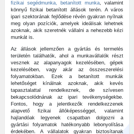
fizikai segédmunka, betanított munka
, valamint
könnyű fizikai betanított állások terén. A város
ipari szektorának fejlődése révén gyakran nyílnak
meg olyan pozíciók, amelyek ideálisak lehetnek
azoknak, akik szeretnék vállalni a nehezebb kézi
munkát is.
Az állások jellemzően a gyártás és termelés
területén találhatók, ahol a munkavállalók részt
vesznek az alapanyagok kezelésében, gépek
kezelésében, vagy akár az összeszerelési
folyamatokban. Ezek a betanított munkák
lehetőséget kínálnak azoknak, akik kevés
tapasztalattal rendelkeznek, de szívesen
bekapcsolódnának az ipari tevékenységekbe.
Fontos, hogy a jelentkezők rendelkezzenek
alapvető fizikai állóképességgel, valamint
hajlandóak legyenek csapatban dolgozni a
gyártási folyamatok hatékonyabb lebonyolítása
érdekében. A vállalatok gyakran biztosítanak