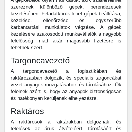
A gépkezelők olyan munkások, akik szakértelmet
szereznek különböző gépek, berendezések
kezelésében. Feladatkörük lehet gépek beállítása,
kezelése, ellenőrzése és egyszerűbb
karbantartási munkálatok végzése. A gépek
kezelésére szakosodott munkavállalók a nagyobb
felelősség miatt akár magasabb fizetésre is
tehetnek szert.
Targoncavezető
A targoncavezető a logisztikában és
raktározásban dolgozik, és speciális targoncákat
vezet anyagok mozgatásához és tárolásához. Ők
felelnek azért is, hogy az anyagok biztonságosan
és hatékonyan kerüljenek elhelyezésre.
Raktáros
A raktárosok a raktárakban dolgoznak, és
felelősek az áruk átvételéért, tárolásáért és