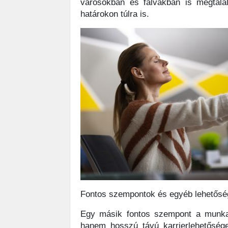
városokban és falvakban is megtalá
határokon túlra is.
Fontos szempontok és egyéb lehetős
Egy másik fontos szempont a munkah
hanem hosszú távú karrierlehetősége