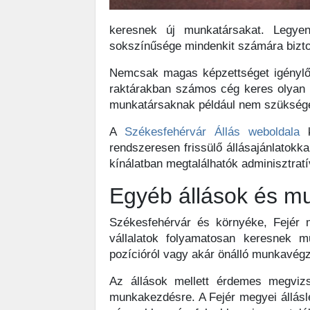
keresnek új munkatársakat. Legyen
sokszínűsége mindenkit számára biztos
Nemcsak magas képzettséget igényl
raktárakban számos cég keres olyan 
munkatársaknak például nem szükséges
A
Székesfehérvár Állás weboldala
k
rendszeresen frissülő állásajánlatokka
kínálatban megtalálhatók adminisztratí
Egyéb állások és m
Székesfehérvár és környéke, Fejér 
vállalatok folyamatosan keresnek m
pozícióról vagy akár önálló munkavégzé
Az állások mellett érdemes megvizs
munkakezdésre. A Fejér megyei állásl