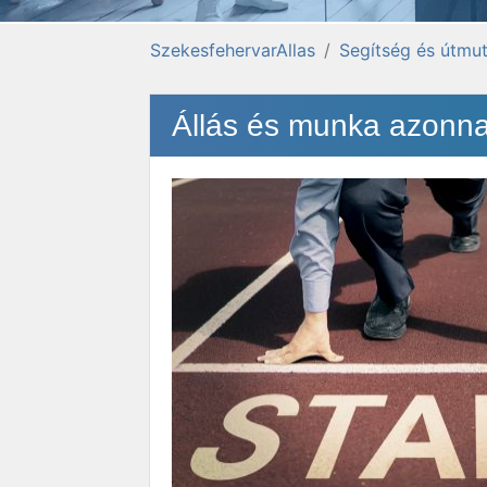
SzekesfehervarAllas
Segítség és útmut
Állás és munka azonna