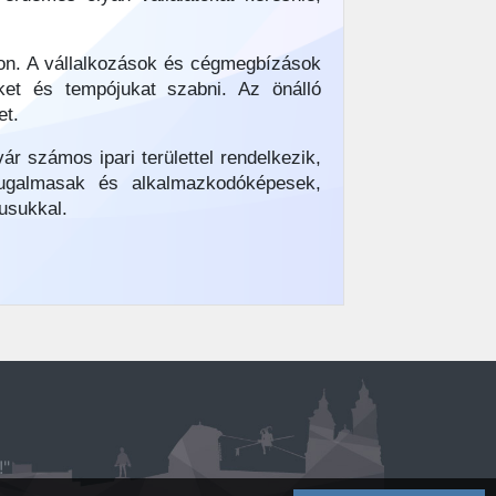
on. A vállalkozások és cégmegbízások
ket és tempójukat szabni. Az önálló
et.
r számos ipari területtel rendelkezik,
rugalmasak és alkalmazkodóképesek,
usukkal.
!"