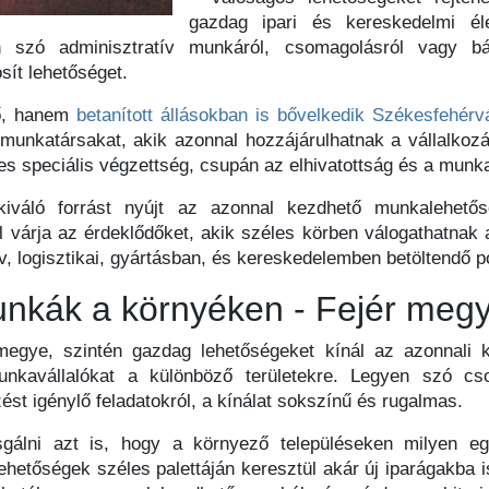
gazdag ipari és kereskedelmi éle
 szó adminisztratív munkáról, csomagolásról vagy bá
ít lehetőséget.
ő, hanem
betanított állásokban is bővelkedik Székesfehérv
munkatársakat, akik azonnal hozzájárulhatnak a vállalko
 speciális végzettség, csupán az elhivatottság és a munk
iváló forrást nyújt az azonnal kezdhető munkalehetős
l várja az érdeklődőket, akik széles körben válogathatnak 
v, logisztikai, gyártásban, és kereskedelemben betöltendő po
unkák a környéken - Fejér megy
megye, szintén gazdag lehetőségeket kínál az azonnali k
unkavállalókat a különböző területekre. Legyen szó cso
st igénylő feladatokról, a kínálat sokszínű és rugalmas.
gálni azt is, hogy a környező településeken milyen e
ehetőségek széles palettáján keresztül akár új iparágakba 