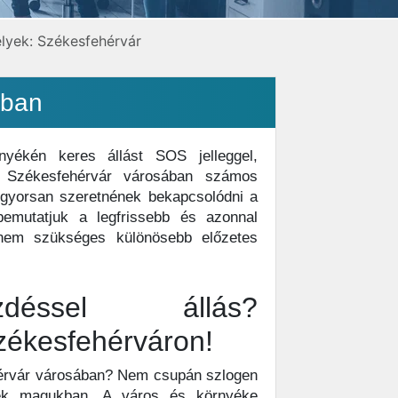
lyek: Székesfehérvár
ában
nyékén keres állást SOS jelleggel,
e Székesfehérvár városában számos
 gyorsan szeretnének bekapcsolódni a
emutatjuk a legfrissebb és azonnal
 nem szükséges különösebb előzetes
déssel állás?
ékesfehérváron!
hérvár városában? Nem csupán szlogen
nek magukban. A város és környéke