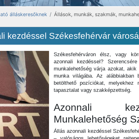
ató álláskeresőknek
Állások, munkák, szakmák, munkahe
li kezdéssel Székesfehérvár város
Székesfehérváron élsz, vagy kör
azonnali kezdéssel? Szerencsér
munkalehetőség várja azokat, akik
munka világába. Az alábbiakban b
betölthető pozíciókat, melyekhez
tapasztalat vagy szakképzettség.
Azonnali kez
Munkalehetőség Sz
Állás azonnali kezdéssel Székesfe
– valóságos lehetőségeket rejte