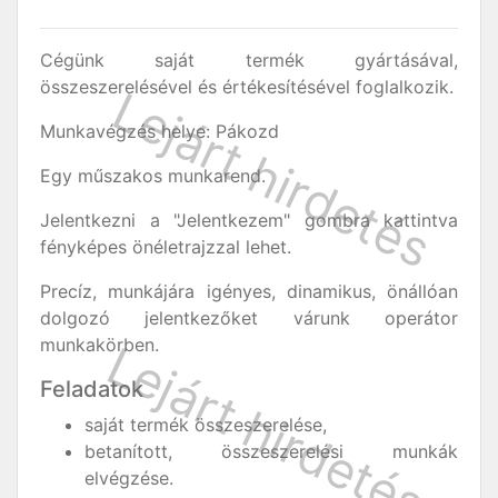
Cégünk saját termék gyártásával,
összeszerelésével és értékesítésével foglalkozik.
Munkavégzés helye: Pákozd
Egy műszakos munkarend.
Jelentkezni a "Jelentkezem" gombra kattintva
fényképes önéletrajzzal lehet.
Precíz, munkájára igényes, dinamikus, önállóan
dolgozó jelentkezőket várunk operátor
munkakörben.
Feladatok
saját termék összeszerelése,
betanított, összeszerelési munkák
elvégzése.