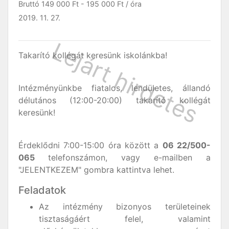
Bruttó
149 000 Ft
-
195 000 Ft
/ óra
2019. 11. 27.
Takarító kollégát keresünk iskolánkba!
Intézményünkbe fiatalos, lendületes, állandó
délutános (12:00-20:00) takarító kollégát
keresünk!
Érdeklődni 7:00-15:00 óra között a
06 22/500-
065
telefonszámon, vagy e-mailben a
"JELENTKEZEM" gombra kattintva lehet.
Feladatok
Az intézmény bizonyos területeinek
tisztaságáért felel, valamint