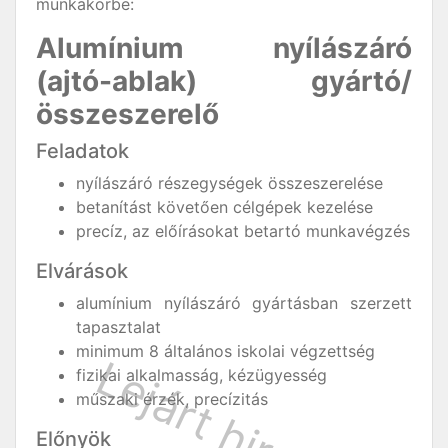
munkakörbe:
Alumínium nyílászáró
(ajtó-ablak) gyártó/
összeszerelő
Feladatok
nyílászáró részegységek összeszerelése
betanítást követően célgépek kezelése
precíz, az előírásokat betartó munkavégzés
Elvárások
alumínium nyílászáró gyártásban szerzett
tapasztalat
minimum 8 általános iskolai végzettség
fizikai alkalmasság, kézügyesség
műszaki érzék, precízitás
Előnyök