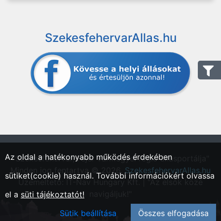
SzekesfehervarAllas.hu
Az oldal a hatékonyabb működés érdekében
"Székesfehérvár, Fejér vármegyei régió állásportálja"
Minden jog fentartva © 2026.
SzekesfehervarAllas.hu
sütiket(cookie) használ. További információkért olvassa
Üzemeltető: IT-Nav Hungary Kft. | "Az elsők közé
navigáljuk!"
el a
süti tájékoztatót!
Sütik beállítása
Összes elfogadása