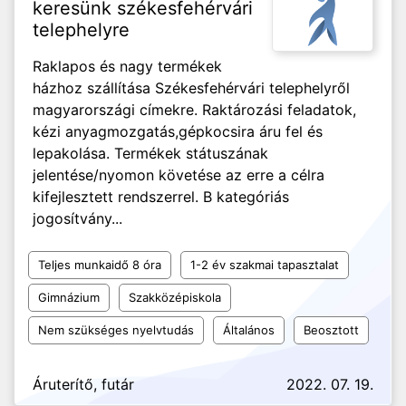
keresünk székesfehérvári
telephelyre
Raklapos és nagy termékek
házhoz szállítása Székesfehérvári telephelyről
magyarországi címekre. Raktározási feladatok,
kézi anyagmozgatás,gépkocsira áru fel és
lepakolása. Termékek státuszának
jelentése/nyomon követése az erre a célra
kifejlesztett rendszerrel. B kategóriás
jogosítvány...
Teljes munkaidő 8 óra
1-2 év szakmai tapasztalat
Gimnázium
Szakközépiskola
Nem szükséges nyelvtudás
Általános
Beosztott
Áruterítő, futár
2022. 07. 19.