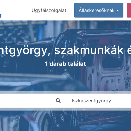
Ügyfélszolgálat
Álláskeresőknek
ntgyörgy, szakmunkák é
1 darab találat