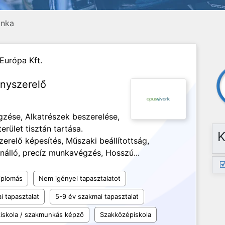
nka
Európa Kft.
anyszerelő
gzése, Alkatrészek beszerelése,
rület tisztán tartása.
K
erelő képesítés, Műszaki beállítottság,
nálló, precíz munkavégzés, Hosszú...
iplomás
Nem igényel tapasztalatot
i tapasztalat
5-9 év szakmai tapasztalat
iskola / szakmunkás képző
Szakközépiskola