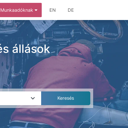
Munkaadóknak
EN
DE
s állások