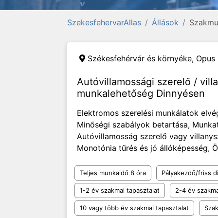
SzekesfehervarAllas
Állások
Szakmu
Székesfehérvár és környéke,
Opus 
Autóvillamossági szerelő / vill
munkalehetőség Dinnyésen
Elektromos szerelési munkálatok elvé
Minőségi szabályok betartása, Munkate
Autóvillamosság szerelő vagy villanysz
Monotónia tűrés és jó állóképesség, Ö
Teljes munkaidő 8 óra
Pályakezdő/friss d
1-2 év szakmai tapasztalat
2-4 év szakma
10 vagy több év szakmai tapasztalat
Szak