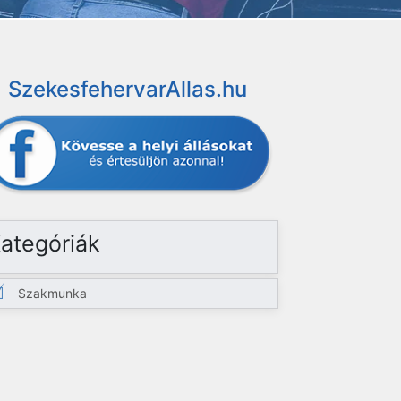
SzekesfehervarAllas.hu
ategóriák
Szakmunka