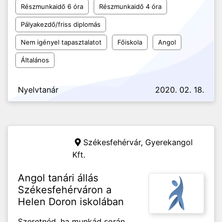
Részmunkaidő 6 óra
Részmunkaidő 4 óra
Pályakezdő/friss diplomás
Nem igényel tapasztalatot
Főiskola
Angol
Általános
Nyelvtanár
2020. 02. 18.
Székesfehérvár,
Gyerekangol
Kft.
Angol tanári állás
Székesfehérváron a
Helen Doron iskolában
Szeretnéd, ha munkád során