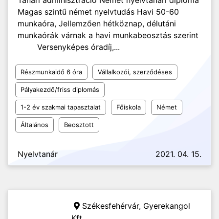
Tanári adminisztráció Német nyelvtanári diploma
Magas szintű német nyelvtudás Havi 50-60
munkaóra, Jellemzően hétköznap, délutáni
munkaórák várnak a havi munkabeosztás szerint
Versenyképes óradíj,...
Részmunkaidő 6 óra
Vállalkozói, szerződéses
Pályakezdő/friss diplomás
1-2 év szakmai tapasztalat
Főiskola
Német
Általános
Beosztott
Nyelvtanár
2021. 04. 15.
Székesfehérvár,
Gyerekangol
Kft.