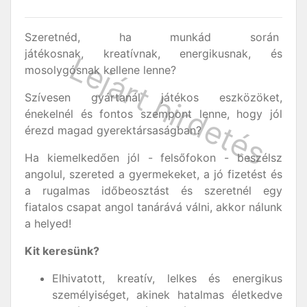
Szeretnéd, ha munkád során
játékosnak, kreatívnak, energikusnak, és
mosolygósnak kellene lenne?
Szívesen gyártanál játékos eszközöket,
énekelnél és fontos szempont lenne, hogy jól
érezd magad gyerektársaságban?
Ha kiemelkedően jól - felsőfokon - beszélsz
angolul, szereted a gyermekeket, a jó fizetést és
a rugalmas időbeosztást és szeretnél egy
fiatalos csapat angol tanárává válni, akkor nálunk
a helyed!
Kit keresünk?
Elhivatott, kreatív, lelkes és energikus
személyiséget, akinek hatalmas életkedve