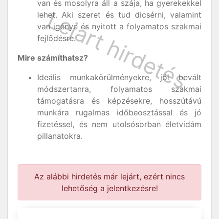
van és mosolyra áll a szája, ha gyerekekkel
lehet. Aki szeret és tud dicsérni, valamint
van igénye és nyitott a folyamatos szakmai
fejlődésre.
Mire számíthatsz?
Ideális munkakörülményekre, jól bevált
módszertanra, folyamatos szakmai
támogatásra és képzésekre, hosszútávú
munkára rugalmas időbeosztással és jó
fizetéssel, és nem utolsósorban életvidám
pillanatokra.
Az alábbi hirdetés már lejárt, ezért nincs
lehetőség a jelentkezésre!