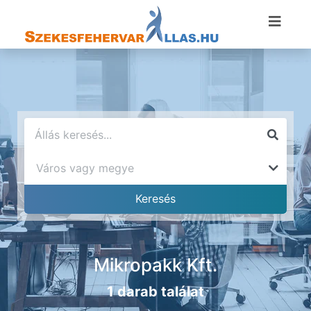
Mikropakk Kft.
1 darab találat