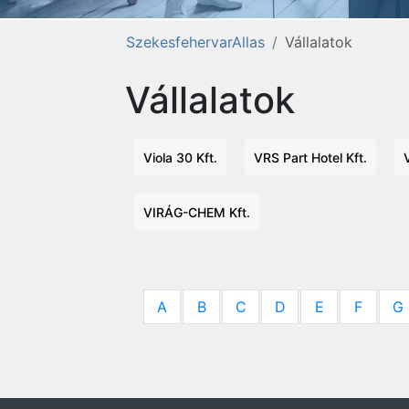
SzekesfehervarAllas
Vállalatok
Vállalatok
Viola 30 Kft.
VRS Part Hotel Kft.
VIRÁG-CHEM Kft.
A
B
C
D
E
F
G