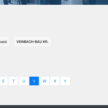
lkozó
VEINBACH-BAU Kft.
S
T
U
V
W
X
Y