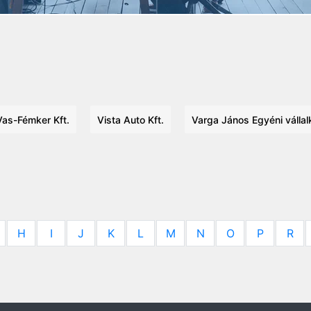
Vas-Fémker Kft.
Vista Auto Kft.
Varga János Egyéni válla
H
I
J
K
L
M
N
O
P
R