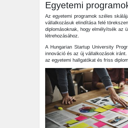
Egyetemi programok 
Az egyetemi programok széles skáláját 
vállalkozásuk elindítása felé töreksz
diplomásoknak, hogy elmélyítsék az üz
létrehozásához.
A Hungarian Startup University Progr
innováció és az új vállalkozások irán
az egyetemi hallgatókat és friss diplo