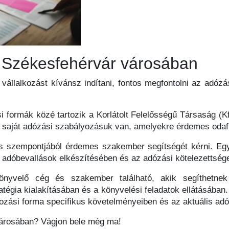
a Székesfehérvár városában
állalkozást kívánsz indítani, fontos megfontolni az adózá
i formák közé tartozik a Korlátolt Felelősségű Társaság (Kf
saját adózási szabályozásuk van, amelyekre érdemes odafig
s szempontjából érdemes szakember segítségét kérni. Egy 
az adóbevallások elkészítésében és az adózási kötelezettség
önyvelő cég és szakember található, akik segíthetnek
tégia kialakításában és a könyvelési feladatok ellátásában.
alkozási forma specifikus követelményeiben és az aktuális a
városában? Vágjon bele még ma!