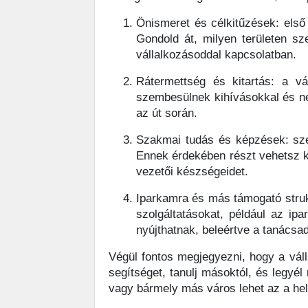
Önismeret és célkitűzések: első 
Gondold át, milyen területen sz
vállalkozásoddal kapcsolatban.
Rátermettség és kitartás: a vá
szembesülnek kihívásokkal és ne
az út során.
Szakmai tudás és képzések: sze
Ennek érdekében részt vehetsz k
vezetői készségeidet.
Iparkamra és más támogató struk
szolgáltatásokat, például az ip
nyújthatnak, beleértve a tanácsad
Végül fontos megjegyezni, hogy a váll
segítséget, tanulj másoktól, és legyé
vagy bármely más város lehet az a hely