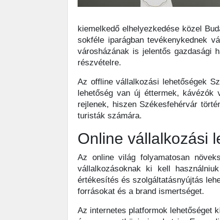
kiemelkedő elhelyezkedése közel Buda
sokféle iparágban tevékenykednek váll
városházának is jelentős gazdasági h
részvételre.
Az offline vállalkozási lehetőségek S
lehetőség van új éttermek, kávézók v
rejlenek, hiszen Székesfehérvár törté
turisták számára.
Online vállalkozási 
Az online világ folyamatosan növek
vállalkozásoknak ki kell használniu
értékesítés és szolgáltatásnyújtás leh
forrásokat és a brand ismertséget.
Az internetes platformok lehetőséget kí