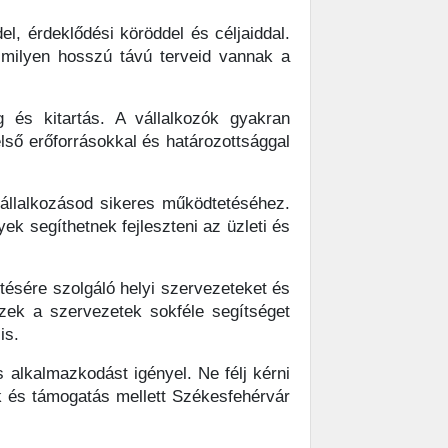
l, érdeklődési köröddel és céljaiddal.
s milyen hosszú távú terveid vannak a
 és kitartás. A vállalkozók gyakran
ső erőforrásokkal és határozottsággal
llalkozásod sikeres működtetéséhez.
 segíthetnek fejleszteni az üzleti és
ésére szolgáló helyi szervezeteket és
Ezek a szervezetek sokféle segítséget
is.
 alkalmazkodást igényel. Ne félj kérni
ok és támogatás mellett Székesfehérvár