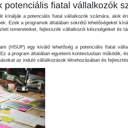
potenciális fiatal vállalkozók 
kínálják a potenciális fiatal vállalkozók számára, akik érd
enek. Ezek a programok általában sokrétű lehetőségeket kíná
leti ismereteiket, fejlesszék vállalkozói készségeiket és t
am (HSUP) egy kiváló lehetőség a potenciális fiatal vál
t. Ez a program általában egyetemi kontextusban működik, 
másokat az induló vállalkozások létrehozásában és fejleszté