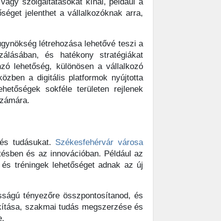
vagy szolgáltatásokat kínál, például a
éget jelenthet a vállalkozóknak arra,
 ügynökség létrehozása lehetővé teszi a
zálásában, és hatékony stratégiákat
zó lehetőség, különösen a vállalkozó
ben a digitális platformok nyújtotta
hetőségek sokféle területen rejlenek
 számára.
 és tudásukat.
Székesfehérvár városa
ztésben és az innovációban. Például az
 és tréningek lehetőséget adnak az új
sságú tényezőre összpontosítanod, és
akítása, szakmai tudás megszerzése és
e.