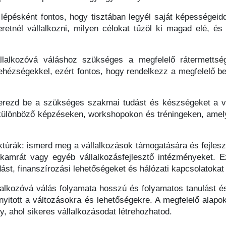
lépésként fontos, hogy tisztában legyél saját képességeidde
eretnél vállalkozni, milyen célokat tűzöl ki magad elé, é
llalkozóvá váláshoz szükséges a megfelelő rátermettség
hézségekkel, ezért fontos, hogy rendelkezz a megfelelő bel
rezd be a szükséges szakmai tudást és készségeket a vá
ülönböző képzéseken, workshopokon és tréningeken, amelyek
túrák: ismerd meg a vállalkozások támogatására és fejleszt
arkamrát vagy egyéb vállalkozásfejlesztő intézményeket. 
ást, finanszírozási lehetőségeket és hálózati kapcsolatokat 
alkozóvá válás folyamata hosszú és folyamatos tanulást és
l nyitott a változásokra és lehetőségekre. A megfelelő alap
, ahol sikeres vállalkozásodat létrehozhatod.