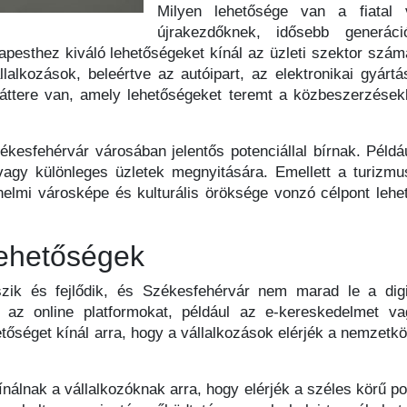
Milyen lehetősége van a fiatal 
újrakezdőknek, idősebb generác
pesthez kiváló lehetőségeket kínál az üzleti szektor számá
alkozások, beleértve az autóipart, az elektronikai gyártás
áttere van, amely lehetőségeket teremt a közbeszerzések
zékesfehérvár városában jelentős potenciállal bírnak. Példá
agy különleges üzletek megnyitására. Emellett a turizmu
nelmi városképe és kulturális öröksége vonzó célpont lehet 
lehetőségek
szik és fejlődik, és Székesfehérvár nem marad le a digi
k az online platformokat, például az e-kereskedelmet vag
etőséget kínál arra, hogy a vállalkozások elérjék a nemzetköz
nálnak a vállalkozóknak arra, hogy elérjék a széles körű pot