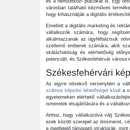
és a nemzetközi piacokat is. Egy onli
városban található kézműves termékek
hogy kihasználják a digitális értékesíté
Emellett a digitális marketing és rekl
vállalkozók számára, hogy segítsen
alkalmazzanak az ügyfélbázisuk növe
szellemű emberek számára, akik szak
skálázhatóság és elérhetőség előnye
potenciált, és Székesfehérvár városa id
Székesfehérvári kép
Az egyre növekvő versenyben a válla
számos képzési lehetőséget kínál
a vá
egyetemeken elérhető vállalkozásfejl
ismeretek elsajátítására és a vállalko
Ahhoz, hogy vállalkozóvá válj Széke
ezek között szerepel az önismeret, c
a megfelelő támogató struktúrák, mint