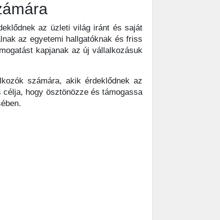
számára
eklődnek az üzleti világ iránt és saját
lnak az egyetemi hallgatóknak és friss
ámogatást kapjanak az új vállalkozásuk
lalkozók számára, akik érdeklődnek az
és célja, hogy ösztönözze és támogassa
sében.