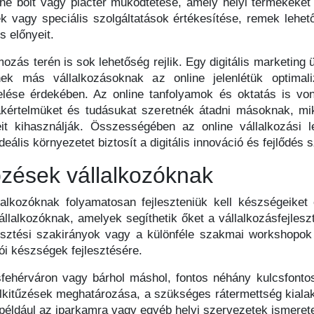
ne bolt vagy piactér működtetése, amely helyi termékeket 
 vagy speciális szolgáltatások értékesítése, remek lehetős
s előnyeit.
ámozás terén is sok lehetőség rejlik. Egy digitális marketing
ek más vállalkozásoknak az online jelenlétük optimali
lése érdekében. Az online tanfolyamok és oktatás is von
értelmüket és tudásukat szeretnék átadni másoknak, miköz
it kihasználják. Összességében az online vállalkozási le
eális környezetet biztosít a digitális innováció és fejlődés
zések vállalkozóknak
lkozóknak folyamatosan fejleszteniük kell készségeiket
llalkozóknak, amelyek segíthetik őket a vállalkozásfejles
esztési szakirányok vagy a különféle szakmai workshopok
zói készségek fejlesztésére.
sfehérváron vagy bárhol máshol, fontos néhány kulcsfonto
élkitűzések meghatározása, a szükséges rátermettség kial
 például az iparkamra vagy egyéb helyi szervezetek ismeret