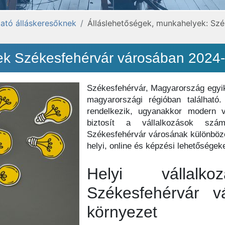
ató álláskeresőknek
Álláslehetőségek, munkahelyek: Szé
gek Székesfehérvár városában 2024
Székesfehérvár, Magyarország egyi
magyarországi régióban található
rendelkezik, ugyanakkor modern v
biztosít a vállalkozások szá
Székesfehérvár városának különböző 
helyi, online és képzési lehetőségeke
Helyi vállalko
Székesfehérvár v
környezet