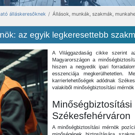
ató álláskeresőknek
Állások, munkák, szakmák, munkahe
nök: az egyik legkeresettebb szakma
A Világgazdaság cikke szerint 
Magyarországon a minőségbiztosítá
hiszen a negyedik ipari forradalo
esszenciája megkerülhetetlen. 
karrierlehetőségek adódnak Székesf
valakiből minőségbiztosítási mérnö
Minőségbiztosítá
Székesfehérváron
A minőségbiztosítási mérnök pozíc
minőségének biztosítására szakos