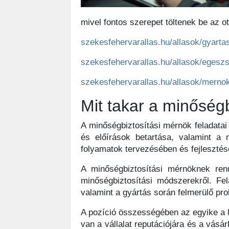
mivel fontos szerepet töltenek be az 
szekesfehervarallas.hu/allasok/gyarta
szekesfehervarallas.hu/allasok/egesz
szekesfehervarallas.hu/allasok/merno
Mit takar a minőség
A minőségbiztosítási mérnök feladata
és előírások betartása, valamint a
folyamatok tervezésében és fejleszté
A minőségbiztosítási mérnöknek ren
minőségbiztosítási módszerekről. Fel
valamint a gyártás során felmerülő p
A pozíció összességében az egyike a 
van a vállalat reputációjára és a vásá