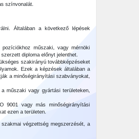
as színvonalát.
álni. Általában a következő lépések
i pozíciókhoz műszaki, vagy mérnöki
zerzett diploma előnyt jelenthet.
szükséges szakirányú továbbképzéseket
folyamok. Ezek a képzések általában a
ják a minőségirányítási szabványokat,
l a műszaki vagy gyártási területeken,
SO 9001 vagy más minőségirányítási
at ezen a területen.
a szakmai végzettség megszerzését, a