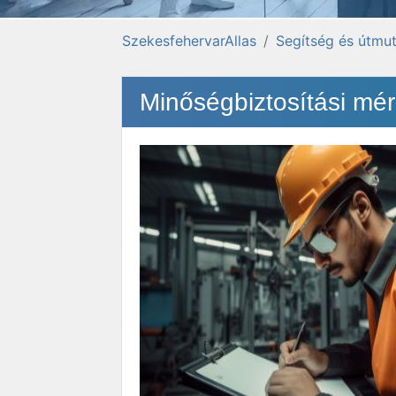
SzekesfehervarAllas
Segítség és útmut
Minőségbiztosítási mér