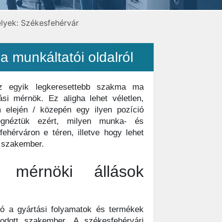
lyek: Székesfehérvár
 munkáltatói oldalról
az egyik legkeresettebb szakma ma
si mérnök. Ez aligha lehet véletlen,
m elején / közepén egy ilyen pozíció
Megnéztük ezért, milyen munka- és
ehérváron e téren, illetve hogy lehet
k szakember.
si mérnöki állások
ió a gyártási folyamatok és termékek
odott szakember. A székesfehérvári