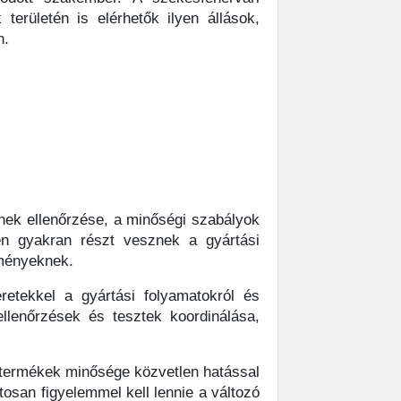
erületén is elérhetők ilyen állások,
n.
nek ellenőrzése, a minőségi szabályok
en gyakran részt vesznek a gyártási
lményeknek.
etekkel a gyártási folyamatokról és
ellenőrzések és tesztek koordinálása,
 termékek minősége közvetlen hatással
tosan figyelemmel kell lennie a változó