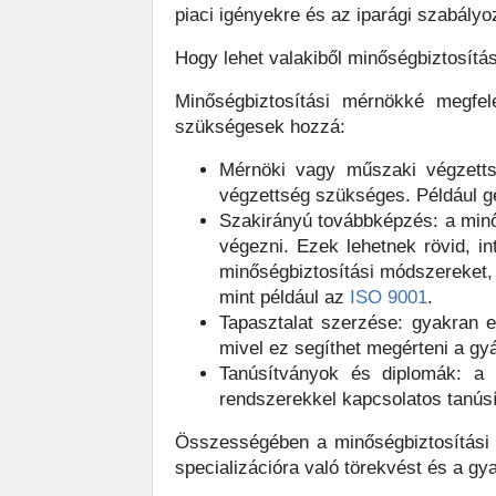
piaci igényekre és az iparági szabály
Hogy lehet valakiből minőségbiztosítá
Minőségbiztosítási mérnökké megfel
szükségesek hozzá:
Mérnöki vagy műszaki végzetts
végzettség szükséges. Például g
Szakirányú továbbképzés: a minő
végezni. Ezek lehetnek rövid, i
minőségbiztosítási módszereket,
mint például az
ISO 9001
.
Tapasztalat szerzése: gyakran el
mivel ez segíthet megérteni a gyá
Tanúsítványok és diplomák: a
rendszerekkel kapcsolatos tanúsí
Összességében a minőségbiztosítási 
specializációra való törekvést és a gya