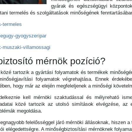
gyárak és egészségügyi központok t
ottani termelés és szolgáltatások minőségének fenntartásába
s-termeles
segugy-gyogyszeripar
k-muszaki-villamossagi
biztosító mérnök pozíció?
i közé tartozik a gyártási folyamatok és termékek minőségé
 minőségjavítási folyamatok végrehajtása. Ennek érdekéb
sében, hogy már az elején megfeleljenek a minőségi követe
delkeznie kell mérnöki szaktudással és mélyreható ismer
adatai közé tartozik az utolsó simítások elvégzése, az 
roblémák megoldása.
legnagyobb felelősséggel járó mérnöki állásoknak, hiszen a
rlói elégedettségre. A minőségbiztosítási mérnöknek folyama