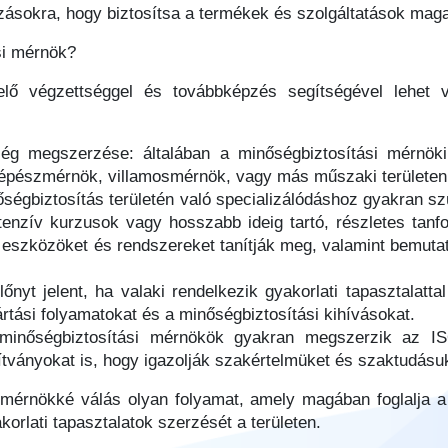
ozásokra, hogy biztosítsa a termékek és szolgáltatások mag
si mérnök?
elő végzettséggel és továbbképzés segítségével lehet v
ég megszerzése: általában a minőségbiztosítási mérnök
épészmérnök, villamosmérnök, vagy más műszaki területen s
ségbiztosítás területén való specializálódáshoz gyakran 
ntenzív kurzusok vagy hosszabb ideig tartó, részletes tan
 eszközöket és rendszereket tanítják meg, valamint bemutat
őnyt jelent, ha valaki rendelkezik gyakorlati tapasztalatta
rtási folyamatokat és a minőségbiztosítási kihívásokat.
 minőségbiztosítási mérnökök gyakran megszerzik az I
tványokat is, hogy igazolják szakértelmüket és szaktudásuk
mérnökké válás olyan folyamat, amely magában foglalja 
korlati tapasztalatok szerzését a területen.