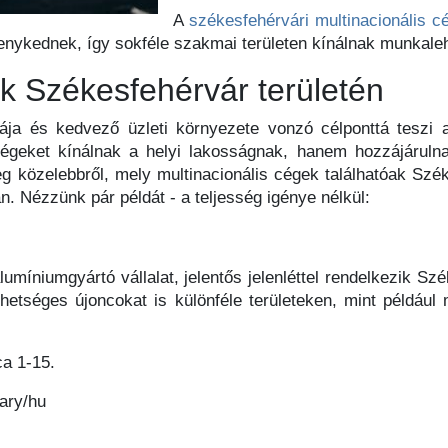
A
székesfehérvári multinacionális c
nykednek, így sokféle szakmai területen kínálnak munkale
ek Székesfehérvár területén
rája és kedvező üzleti környezete vonzó célponttá teszi 
égeket kínálnak a helyi lakosságnak, hanem hozzájárulna
 közelebbről, mely multinacionális cégek találhatóak Széke
. Nézzünk pár példát - a teljesség igénye nélkül:
umíniumgyártó vállalat, jelentős jelenléttel rendelkezik Sz
hetséges újoncokat is különféle területeken, mint például
ca 1-15.
ary/hu