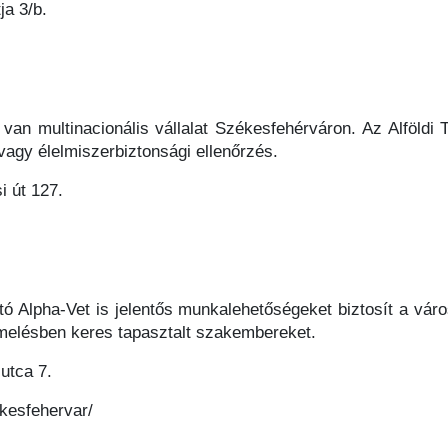
ja 3/b.
 van multinacionális vállalat Székesfehérváron. Az Alföldi T
agy élelmiszerbiztonsági ellenőrzés.
i út 127.
ó Alpha-Vet is jelentős munkalehetőségeket biztosít a város
rmelésben keres tapasztalt szakembereket.
utca 7.
kesfehervar/