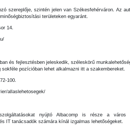
zó szereplője, szintén jelen van Székesfehérváron. Az autó
 minőségbiztosítási területeken egyaránt.
or 14.
u/
sban és fejlesztésben jeleskedik, széleskörű munkalehetőség
g sokféle pozícióban lehet alkalmazni itt a szakembereket.
 72-100.
ier/allaslehetosegek/
zolgáltatásokat nyújtó Albacomp is része a város mu
 és IT tanácsadók számára kínál izgalmas lehetőségeket.