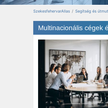
SzekesfehervarAllas
Segítség és útmut
Multinacionális cégek 