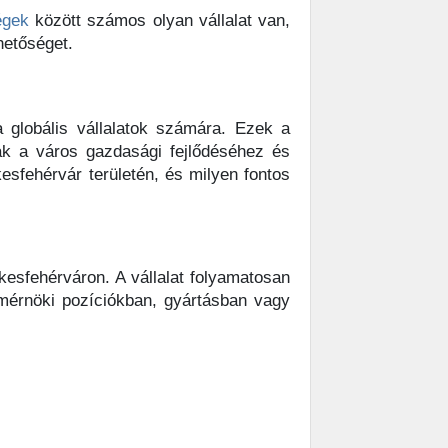
égek
között számos olyan vállalat van,
hetőséget.
a globális vállalatok számára. Ezek a
k a város gazdasági fejlődéséhez és
sfehérvár területén, és milyen fontos
ékesfehérváron. A vállalat folyamatosan
 mérnöki pozíciókban, gyártásban vagy