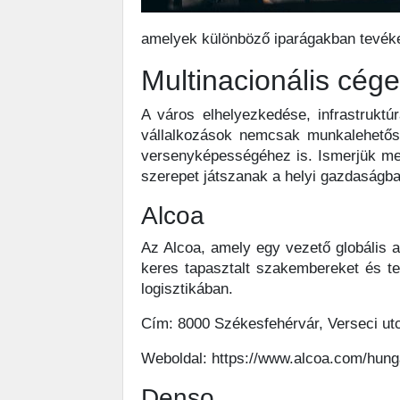
amelyek különböző iparágakban tevéke
Multinacionális cég
A város elhelyezkedése, infrastruktú
vállalkozások nemcsak munkalehetős
versenyképességéhez is. Ismerjük meg
szerepet játszanak a helyi gazdaságban
Alcoa
Az Alcoa, amely egy vezető globális al
keres tapasztalt szakembereket és te
logisztikában.
Cím: 8000 Székesfehérvár, Verseci ut
Weboldal: https://www.alcoa.com/hung
Denso