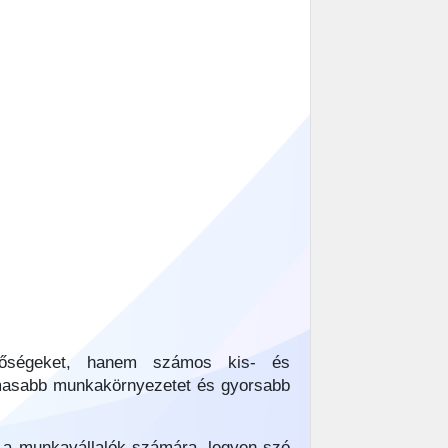
etőségeket, hanem számos kis- és
almasabb munkakörnyezetet és gyorsabb
l a munkavállalók számára, legyen szó