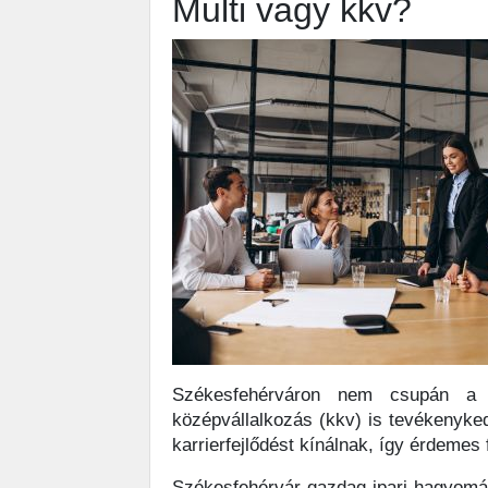
Multi vagy kkv?
Székesfehérváron nem csupán a n
középvállalkozás (kkv) is tevékenyke
karrierfejlődést kínálnak, így érdeme
Székesfehérvár gazdag ipari hagyomán