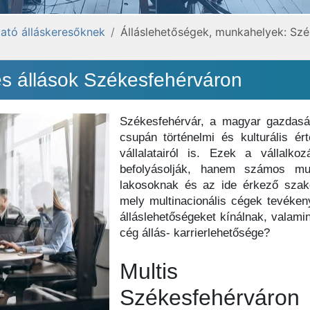
ató álláskeresőknek
Álláslehetőségek, munkahelyek: Szé
és állások Székesfehérváron
Székesfehérvár, a magyar gazdasá
csupán történelmi és kulturális ért
vállalatairól is. Ezek a vállal
befolyásolják, hanem számos mun
lakosoknak és az ide érkező szak
mely multinacionális cégek tevéke
álláslehetőségeket kínálnak, valamin
cég állás- karrierlehetősége?
Multis karri
Székesfehérváron