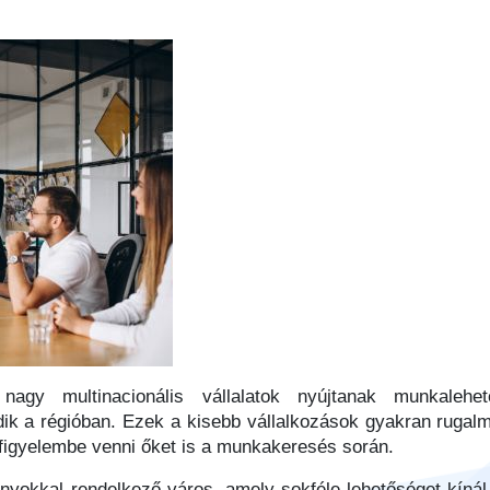
agy multinacionális vállalatok nyújtanak munkaleh
dik a régióban. Ezek a kisebb vállalkozások gyakran rug
s figyelembe venni őket is a munkakeresés során.
yokkal rendelkező város, amely sokféle lehetőséget kíná