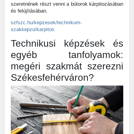
szeretnének részt venni a bútorok kárpitozásában
és felújításában.
szfszc.hu/kepzesek/technikum-
szakkepzo/karpitos
Technikusi képzések és
egyéb tanfolyamok:
megéri szakmát szerezni
Székesfehérváron?