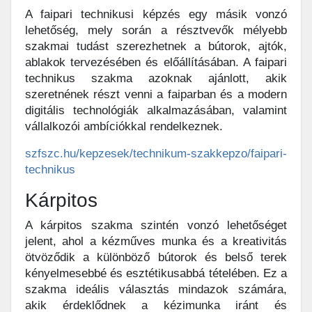
A faipari technikusi képzés egy másik vonzó
lehetőség, mely során a résztvevők mélyebb
szakmai tudást szerezhetnek a bútorok, ajtók,
ablakok tervezésében és előállításában. A faipari
technikus szakma azoknak ajánlott, akik
szeretnének részt venni a faiparban és a modern
digitális technológiák alkalmazásában, valamint
vállalkozói ambíciókkal rendelkeznek.
szfszc.hu/kepzesek/technikum-szakkepzo/faipari-
technikus
Kárpitos
A kárpitos szakma szintén vonzó lehetőséget
jelent, ahol a kézműves munka és a kreativitás
ötvöződik a különböző bútorok és belső terek
kényelmesebbé és esztétikusabbá tételében. Ez a
szakma ideális választás mindazok számára,
akik érdeklődnek a kézimunka iránt és