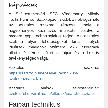
képzések
A Székesfehérvári SZC Vörösmarty Mihály
Technikum és Szakképző Iskolában elvégezhető
az asztalos szakma képzése, mely a
hagyományos kézműves munkától kezdve a
modern gépi technológiákig terjed. Az asztalos
szakma olyan lehetőségeket kínál, melyek
ideálisak mindazok számára, akik szeretnek
alkotni és érdekli őket a faipar és a kreatív
tevékenységek világa.
Asztalos szakma:
https://szfszc.hu/kepzesek/technikum-
szakkepzo/asztalos
Asztalos állások Székesfehérvár:
szekesfehervarallas.hu/allasok/search=asztalos
Faipari technikus