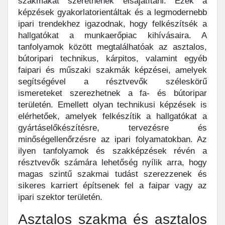
szakmákat szeretnének elsajátítani. Ezek a
képzések gyakorlatorientáltak és a legmodernebb
ipari trendekhez igazodnak, hogy felkészítsék a
hallgatókat a munkaerőpiac kihívásaira. A
tanfolyamok között megtalálhatóak az asztalos,
bútoripari technikus, kárpitos, valamint egyéb
faipari és műszaki szakmák képzései, amelyek
segítségével a résztvevők széleskörű
ismereteket szerezhetnek a fa- és bútoripar
területén. Emellett olyan technikusi képzések is
elérhetőek, amelyek felkészítik a hallgatókat a
gyártáselőkészítésre, tervezésre és
minőségellenőrzésre az ipari folyamatokban. Az
ilyen tanfolyamok és szakképzések révén a
résztvevők számára lehetőség nyílik arra, hogy
magas szintű szakmai tudást szerezzenek és
sikeres karriert építsenek fel a faipar vagy az
ipari szektor területén.
Asztalos szakma és asztalos