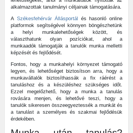
lehetőségeket, ahol a munkáltatók nyitottak az
alkalmazottak tanulmányi céljainak támogatására.
A
Székesfehérvár Állásportál
és hasonló online
platformok segítségével könnyen böngészhetünk
a helyi munkalehetőségek között, és
választhatunk olyan pozíciókat, ahol a
munkaadók támogatják a tanulók munka melletti
képzését és fejlődését.
Fontos, hogy a munkahelyi környezet támogató
legyen, és lehetőséget biztosítson arra, hogy a
munkavállalók biztosíthassák a fix ráérést a
tanuláshoz és a készüléshez szükséges időt.
Ezzel megelőzhető, hogy a munka a tanulás
rovására menjen, és lehetővé teszi, hogy a
tanulók sikeresen összeegyeztessék a munkát és
a tanulást a személyes és szakmai fejlődésük
érdekében.
Munka után tanulás?