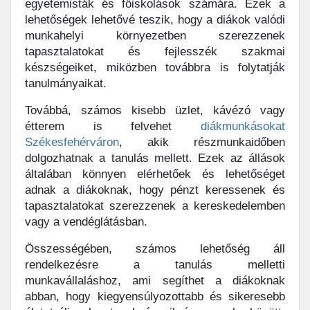
egyetemisták és főiskolások számára. Ezek a
lehetőségek lehetővé teszik, hogy a diákok valódi
munkahelyi környezetben szerezzenek
tapasztalatokat és fejlesszék szakmai
készségeiket, miközben továbbra is folytatják
tanulmányaikat.
Továbbá, számos kisebb üzlet, kávézó vagy
étterem is felvehet
diákmunkásokat
Székesfehérváron
, akik részmunkaidőben
dolgozhatnak a tanulás mellett. Ezek az állások
általában könnyen elérhetőek és lehetőséget
adnak a diákoknak, hogy pénzt keressenek és
tapasztalatokat szerezzenek a kereskedelemben
vagy a vendéglátásban.
Összességében, számos lehetőség áll
rendelkezésre a tanulás melletti
munkavállaláshoz, ami segíthet a diákoknak
abban, hogy kiegyensúlyozottabb és sikeresebb