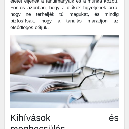
életet éljenek a tanulmányaik és a munka között.
Fontos azonban, hogy a diákok figyeljenek arra,
hogy ne terheljék túl magukat, és mindig
biztosítsák, hogy a tanulás maradjon az
elsődleges céljuk.
Kihívások és
megbecsülés