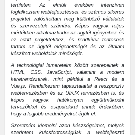
területen. Az elmúlt években intenzíven
foglalkoztam webfejlesztéssel, és számos sikeres
projektet valósítottam meg különböző vállalatok
és szervezetek számára. Képes vagyok teljes
mértékben alkalmazkodni az ügyfél igényeihez és
az adott projektekhez, és rendkívül fontosnak
tartom az ügyfél elégedettségét és az általam
készített weboldalak minőségét.
A technológiai ismereteim között szerepelnek a
HTML, CSS, JavaScript, valamint a modern
keretrendszerek, mint például a React és a
Vue.js. Rendelkezem tapasztalattal a reszponzív
webtervezésben és az UI/UX tervezésben is, és
képes vagyok hatékonyan együttműködni
tervezőkkel és csapatokkal annak érdekében,
hogy a legjobb eredményeket érjük el.
Szeretném kiemelni azon készségeimet, melyek
szerintem kulcsfontosságúak a webfejlesztő