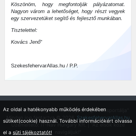
Köszönöm, hogy megfontolják pályázatomat.
Nagyon várom a lehetőséget, hogy részt vegyek
egy szervezetüket segítő és fejlesztő munkában.
Tisztelettel:
Kovács Jenő
"
SzekesfehervarAllas.hu / P.P.
Az oldal a hatékonyabb működés érdekében
"Székesfehérvár, Fejér vármegyei régió állásportálja"
Minden jog fentartva © 2026.
SzekesfehervarAllas.hu
sütiket(cookie) használ. További információkért olvassa
Üzemeltető: IT-Nav Hungary Kft. | "Az elsők közé
navigáljuk!"
el a
süti tájékoztatót!