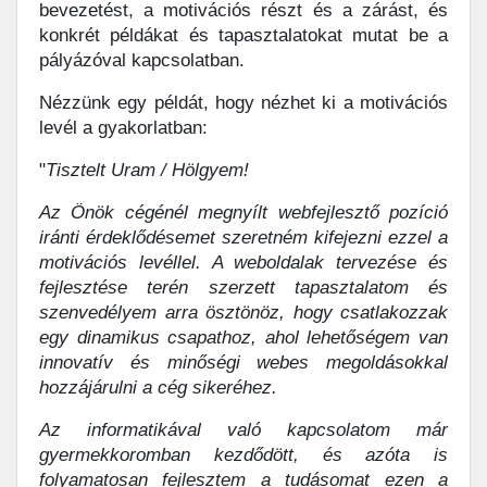
bevezetést, a motivációs részt és a zárást, és
konkrét példákat és tapasztalatokat mutat be a
pályázóval kapcsolatban.
Nézzünk egy példát, hogy nézhet ki a motivációs
levél a gyakorlatban:
"
Tisztelt Uram / Hölgyem!
Az Önök cégénél megnyílt webfejlesztő pozíció
iránti érdeklődésemet szeretném kifejezni ezzel a
motivációs levéllel. A weboldalak tervezése és
fejlesztése terén szerzett tapasztalatom és
szenvedélyem arra ösztönöz, hogy csatlakozzak
egy dinamikus csapathoz, ahol lehetőségem van
innovatív és minőségi webes megoldásokkal
hozzájárulni a cég sikeréhez.
Az informatikával való kapcsolatom már
gyermekkoromban kezdődött, és azóta is
folyamatosan fejlesztem a tudásomat ezen a