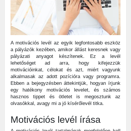
A motivációs levél az egyik legfontosabb eszköz
a pályázók kezében, amikor állást keresnek vagy
pályázati anyagot készítenek. Ez a levél
lehetőséget ad arra, hogy kifejezzük
motivációinkat, célokat és azt, miért vagyunk
alkalmasak az adott pozícióra vagy programra.
Ebben a bejegyzésben áttekintjük, hogyan írjunk
egy hatékony motivációs levelet, és számos
hasznos tippet és ötletet is megosztunk az
olvasókkal, avagy mi a jó kísérőlevél titka.
Motivációs levél írása
A motivációs levél tartalmának megfelelően kell