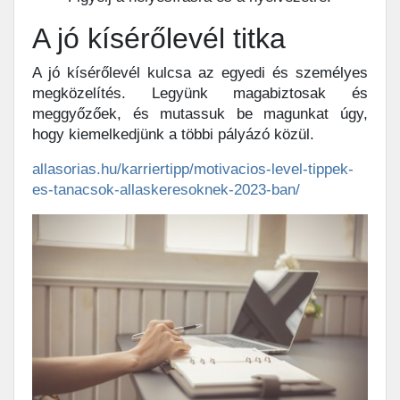
A jó kísérőlevél titka
A jó kísérőlevél kulcsa az egyedi és személyes
megközelítés. Legyünk magabiztosak és
meggyőzőek, és mutassuk be magunkat úgy,
hogy kiemelkedjünk a többi pályázó közül.
allasorias.hu/karriertipp/motivacios-level-tippek-
es-tanacsok-allaskeresoknek-2023-ban/