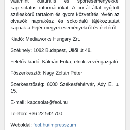
valamint kulturális és sporteseményekkel
kapcsolatos információkat. A portál által nyújtott
széleskörű tartalom és gyors közvetítés révén az
olvasók naprakész és sokoldalú tájékoztatást
kapnak a Fejér megyei eseményekről és életéről.
Kiadó: Mediaworks Hungary Zrt.
Székhely: 1082 Budapest, Üllői út 48.
Felelős kiadó: Kálmán Erika, elnök-vezérigazgató
Főszerkesztő: Nagy Zoltán Péter
Szerkesztőség: 8000 Székesfehérvár, Ady E. u.
15.
E-mail: kapcsolat@feol.hu
Telefon: +36 22 542 700
Weboldal:
feol.hu/impresszum