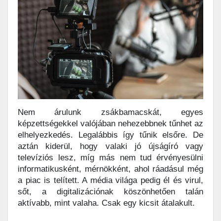
Nem árulunk zsákbamacskát, egyes
képzettségekkel valójában nehezebbnek tűnhet az
elhelyezkedés. Legalábbis így tűnik elsőre. De
aztán kiderül, hogy valaki jó újságíró vagy
televíziós lesz, míg más nem tud érvényesülni
informatikusként, mérnökként, ahol ráadásul még
a piac is telített. A média világa pedig él és virul,
sőt, a digitalizációnak köszönhetően talán
aktívabb, mint valaha. Csak egy kicsit átalakult.