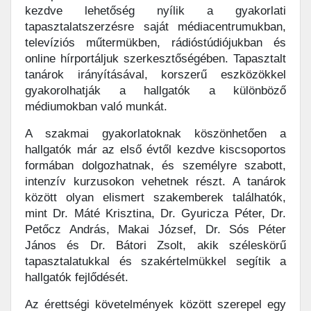
kezdve lehetőség nyílik a gyakorlati
tapasztalatszerzésre saját médiacentrumukban,
televíziós műtermükben, rádióstúdiójukban és
online hírportáljuk szerkesztőségében. Tapasztalt
tanárok irányításával, korszerű eszközökkel
gyakorolhatják a hallgatók a különböző
médiumokban való munkát.
A szakmai gyakorlatoknak köszönhetően a
hallgatók már az első évtől kezdve kiscsoportos
formában dolgozhatnak, és személyre szabott,
intenzív kurzusokon vehetnek részt. A tanárok
között olyan elismert szakemberek találhatók,
mint Dr. Máté Krisztina, Dr. Gyuricza Péter, Dr.
Petőcz András, Makai József, Dr. Sós Péter
János és Dr. Bátori Zsolt, akik széleskörű
tapasztalatukkal és szakértelmükkel segítik a
hallgatók fejlődését.
Az érettségi követelmények között szerepel egy