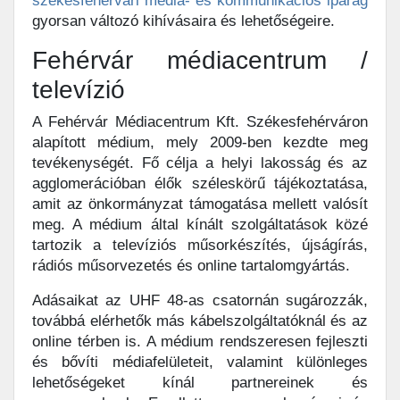
székesfehérvári média- és kommunikációs iparág
gyorsan változó kihívásaira és lehetőségeire.
Fehérvár médiacentrum /
televízió
A Fehérvár Médiacentrum Kft. Székesfehérváron
alapított médium, mely 2009-ben kezdte meg
tevékenységét. Fő célja a helyi lakosság és az
agglomerációban élők széleskörű tájékoztatása,
amit az önkormányzat támogatása mellett valósít
meg. A médium által kínált szolgáltatások közé
tartozik a televíziós műsorkészítés, újságírás,
rádiós műsorvezetés és online tartalomgyártás.
Adásaikat az UHF 48-as csatornán sugározzák,
továbbá elérhetők más kábelszolgáltatóknál és az
online térben is. A médium rendszeresen fejleszti
és bővíti médiafelületeit, valamint különleges
lehetőségeket kínál partnereinek és