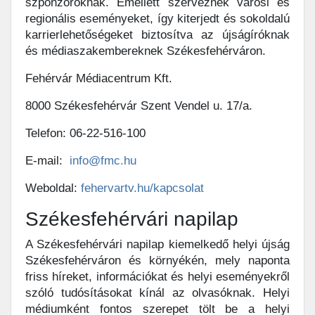
szponzoroknak. Emellett szerveznek városi és
regionális eseményeket, így kiterjedt és sokoldalú
karrierlehetőségeket biztosítva az újságíróknak
és médiaszakembereknek Székesfehérváron.
Fehérvár Médiacentrum Kft.
8000 Székesfehérvár Szent Vendel u. 17/a.
Telefon: 06-22-516-100
E-mail:
info@fmc.hu
Weboldal:
fehervartv.hu/kapcsolat
Székesfehérvári napilap
A Székesfehérvári napilap kiemelkedő helyi újság
Székesfehérváron és környékén, mely naponta
friss híreket, információkat és helyi eseményekről
szóló tudósításokat kínál az olvasóknak. Helyi
médiumként fontos szerepet tölt be a helyi