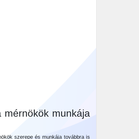
 a mérnökök munkája
rnökök szerepe és munkája továbbra is