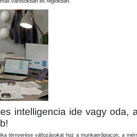
 más városokban és régiókban.
es intelligencia ide vagy oda,
b!
otika térnyerése változásokat hoz a munkaerőpiacon, a mé