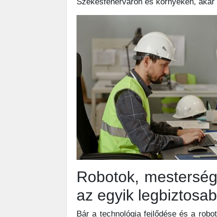
Székesfehérváron és környékén, akár
Robotok, mesterség
az egyik legbiztosab
Bár a technológia fejlődése és a rob