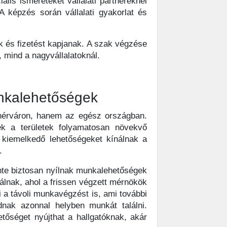
ális ismereteket vállalati partnereknél
A képzés során vállalati gyakorlat és
k és fizetést kapjanak. A szak végzése
, mind a nagyvállalatoknál.
nkalehetőségek
hérváron, hanem az egész országban.
k a területek folyamatosan növekvő
 kiemelkedő lehetőségeket kínálnak a
.
nte biztosan nyílnak munkalehetőségek
nálnak, ahol a frissen végzett mérnökök
 a távoli munkavégzést is, ami további
nak azonnal helyben munkát találni.
őséget nyújthat a hallgatóknak, akár