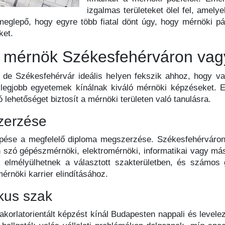
izgalmas területeket ölel fel, amely
 meglepő, hogy egyre több fiatal dönt úgy, hogy mérnöki pá
ket.
ől mérnök Székesfehérváron va
, de Székesfehérvár ideális helyen fekszik ahhoz, hogy val
 legjobb egyetemek kínálnak kiváló mérnöki képzéseket. E
 lehetőséget biztosít a mérnöki területen való tanulásra.
zerzése
lépése a megfelelő diploma megszerzése. Székesfehérvár
n szó gépészmérnöki, elektromérnöki, informatikai vagy más
 elmélyülhetnek a választott szakterületben, és számos g
érnöki karrier elindításához.
kus szak
rlatorientált képzést kínál Budapesten nappali és levelez