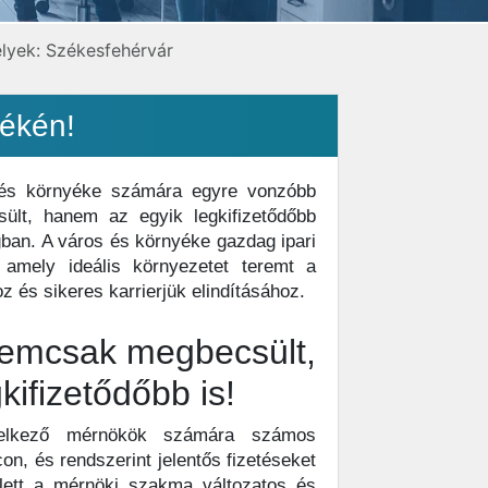
lyek: Székesfehérvár
yékén!
 és környéke számára egyre vonzóbb
ült, hanem az egyik legkifizetődőbb
an. A város és környéke gazdag ipari
, amely ideális környezetet teremt a
 és sikeres karrierjük elindításához.
nemcsak megbecsült,
ifizetődőbb is!
delkező mérnökök számára számos
n, és rendszerint jelentős fizetéseket
lett a mérnöki szakma változatos és