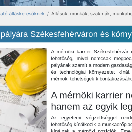
ató álláskeresőknek
Állások, munkák, szakmák, munkahe
i pályára Székesfehérváron és körn
A mérnöki karrier Székesfehérvár
lehetőség, mivel nemcsak megbecs
pályának számít a modern gazdaságb
és technológiai környezetet kínál
mérnöki tehetségek kibontakozásához
A mérnöki karrier 
hanem az egyik legk
Az egyetemi végzettséggel ren
lehetőség kínálkozik a munkaerőpiaco
kínálnak a mérnöki pozíciók. Emel