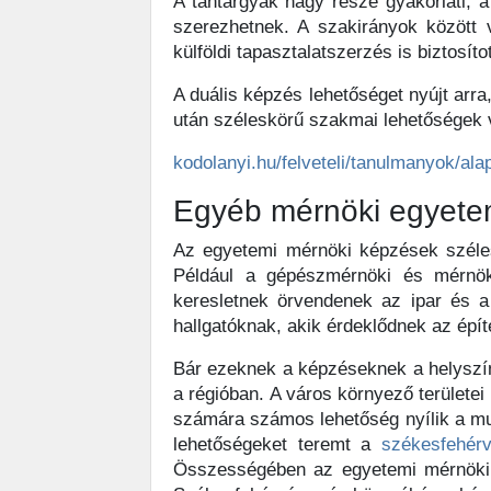
A tantárgyak nagy része gyakorlati, a 
szerezhetnek. A szakirányok között v
külföldi tapasztalatszerzés is biztosíto
A duális képzés lehetőséget nyújt arr
után széleskörű szakmai lehetőségek vá
kodolanyi.hu/felveteli/tanulmanyok/al
Egyéb mérnöki egyete
Az egyetemi mérnöki képzések széle
Például a gépészmérnöki és mérnök
keresletnek örvendenek az ipar és a
hallgatóknak, akik érdeklődnek az épít
Bár ezeknek a képzéseknek a helyszín
a régióban. A város környező területei
számára számos lehetőség nyílik a mun
lehetőségeket teremt a
székesfehér
Összességében az egyetemi mérnöki k