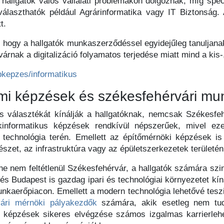
hallgatók valós vállalati problémákon dolgoznak, míg speci
álaszthatók például Agrárinformatika vagy IT Biztonság. 
tt.
a, hogy a hallgatók munkaszerződéssel egyidejűleg tanuljana
rnak a digitalizáció folyamatos terjedése miatt mind a kis-
apkepzes/informatikus
mi képzések és székesfehérvári mu
s választékát kínálják a hallgatóknak, nemcsak Székesfe
informatikus képzések rendkívül népszerűek, mivel eze
 technológia terén. Emellett az építőmérnöki képzések is
észet, az infrastruktúra vagy az épületszerkezetek területén
e nem feltétlenül Székesfehérvár, a hallgatók számára szi
 és Budapest is gazdag ipari és technológiai környezetet kí
kaerőpiacon. Emellett a modern technológia lehetővé teszi
vári mérnöki pályakezdők
számára, akik esetleg nem tud
épzések sikeres elvégzése számos izgalmas karrierlehet