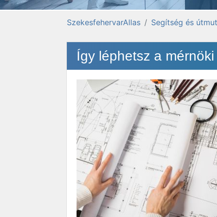
SzekesfehervarAllas
Segítség és útmut
Így léphetsz a mérnök