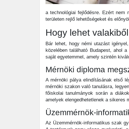
a technológiai fejlődésre. Ezért nem
területen rejlő lehetőségeket és előnyö
Hogy lehet valakib
Bár lehet, hogy némi utazást igényel
közelében található Budapest, ahol a
saját egyetemmel, amely szintén kiváló
Mérnöki diploma megs
A mérnöki pálya elindításának első 
mérnöki szakon való tanulásra, legye
főiskolai tanulmányok során a diákok
amelyek elengedhetetlenek a sikeres m
Üzemmérnök-informati
Az Üzemmérnök-informatikus szak gyako