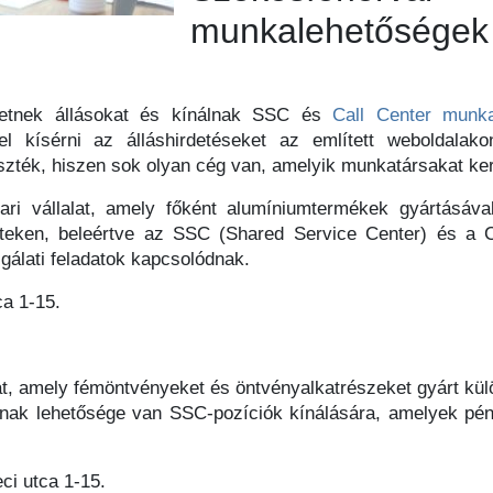
munkalehetőségek
rdetnek állásokat és kínálnak SSC és
Call Center munka
l kísérni az álláshirdetéseket az említett weboldalak
zték, hiszen sok olyan cég van, amelyik munkatársakat kere
ari vállalat, amely főként alumíniumtermékek gyártásáva
teken, beleértve az SSC (Shared Service Center) és a C
gálati feladatok kapcsolódnak.
ca 1-15.
at, amely fémöntvényeket és öntvényalkatrészeket gyárt kül
latnak lehetősége van SSC-pozíciók kínálására, amelyek pén
ci utca 1-15.