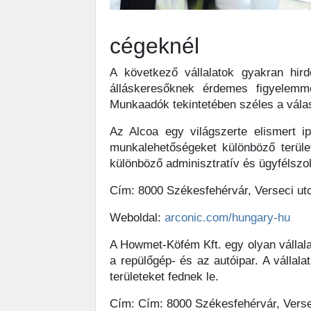
cégeknél
A következő vállalatok gyakran hi
álláskeresőknek érdemes figyelemme
Munkaadók tekintetében széles a válas
Az Alcoa egy világszerte elismert ip
munkalehetőségeket különböző terüle
különböző adminisztratív és ügyfélszol
Cím: 8000 Székesfehérvár, Verseci ut
Weboldal:
arconic.com/hungary-hu
A Howmet-Köfém Kft. egy olyan vállal
a repülőgép- és az autóipar. A válla
területeket fednek le.
Cím: Cím: 8000 Székesfehérvár, Verse