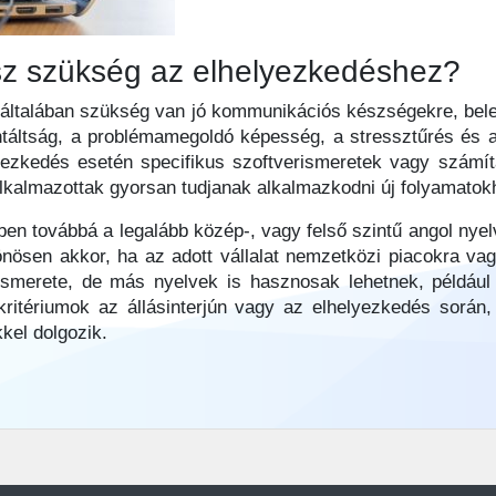
sz szükség az elhelyezkedéshez?
általában szükség van jó kommunikációs készségekre, beleé
rientáltság, a problémamegoldó képesség, a stressztűrés és
yezkedés esetén specifikus szoftverismeretek vagy számí
 alkalmazottak gyorsan tudjanak alkalmazkodni új folyamato
n továbbá a legalább közép-, vagy felső szintű angol nye
lönösen akkor, ha az adott vállalat nemzetközi piacokra va
 ismerete, de más nyelvek is hasznosak lehetnek, például
kritériumok az állásinterjún vagy az elhelyezkedés során,
kel dolgozik.