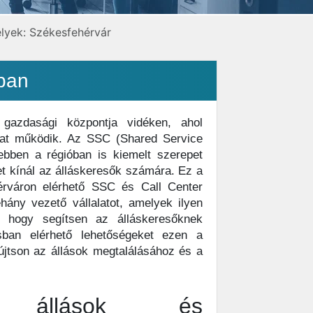
lyek: Székesfehérvár
ában
gazdasági központja vidéken, ahol
lat működik. Az SSC (Shared Service
ebben a régióban is kiemelt szerepet
t kínál az álláskeresők számára. Ez a
hérváron elérhető SSC és Call Center
ány vezető vállalatot, amelyek ilyen
a, hogy segítsen az álláskeresőknek
sban elérhető lehetőségeket ezen a
yújtson az állások megtalálásához és a
ár állások és