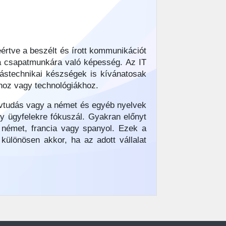
rtve a beszélt és írott kommunikációt
 a csapatmunkára való képesség. Az IT
tástechnikai készségek is kívánatosak
khoz vagy technológiákhoz.
lvtudás vagy a német és egyéb nyelvek
gy ügyfelekre fókuszál. Gyakran előnyt
 német, francia vagy spanyol. Ezek a
 különösen akkor, ha az adott vállalat