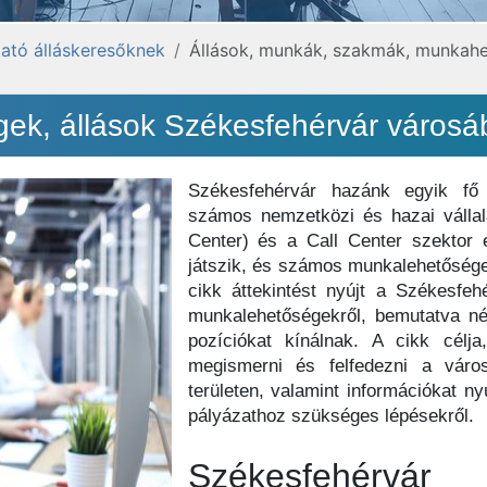
ató álláskeresőknek
Állások, munkák, szakmák, munkahe
gek, állások Székesfehérvár város
Székesfehérvár hazánk egyik fő 
számos nemzetközi és hazai válla
Center) és a Call Center szektor 
játszik, és számos munkalehetősége
cikk áttekintést nyújt a Székesfe
munkalehetőségekről, bemutatva néh
pozíciókat kínálnak. A cikk célj
megismerni és felfedezni a váro
területen, valamint információkat n
pályázathoz szükséges lépésekről.
Székesfehérv