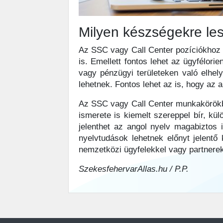
Milyen készségekre le
Az SSC vagy Call Center pozíciókhoz 
is. Emellett fontos lehet az ügyfélo
vagy pénzügyi területeken való elhel
lehetnek. Fontos lehet az is, hogy az
Az SSC vagy Call Center munkakörökbe
ismerete is kiemelt szereppel bír, kü
jelenthet az angol nyelv magabiztos
nyelvtudások lehetnek előnyt jelentő 
nemzetközi ügyfelekkel vagy partnerek
SzekesfehervarAllas.hu / P.P.