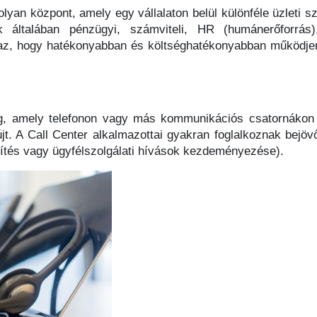
yan központ, amely egy vállalaton belül különféle üzleti s
általában pénzügyi, számviteli, HR (humánerőforrás),
k az, hogy hatékonyabban és költséghatékonyabban működjen
g, amely telefonon vagy más kommunikációs csatornákon k
újt. A Call Center alkalmazottai gyakran foglalkoznak bejö
sítés vagy ügyfélszolgálati hívások kezdeményezése).