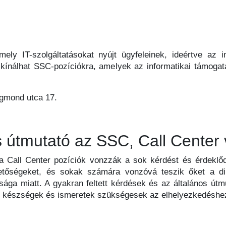
ely IT-szolgáltatásokat nyújt ügyfeleinek, ideértve az in
et kínálhat SSC-pozíciókra, amelyek az informatikai támogat
igmond utca 17.
 útmutató az SSC, Call Center v
 Call Center pozíciók vonzzák a sok kérdést és érdeklő
ehetőségeket, és sokak számára vonzóvá teszik őket a di
sága miatt. A gyakran feltett kérdések és az általános útm
en készségek és ismeretek szükségesek az elhelyezkedéshe