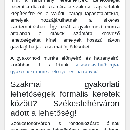
mint a tanulmányi eredmények. Lehetőséget
teremt a diákok számára a szakmai kapcsolatok
kiépítésére és a valódi iparági tapasztalatokra,
amelyek hozzájárulhatnak a sikeres
karrierépítéshez. Így tehát a gyakornoki munka
általában a diákok számára kedvező
lehetőségeket kínál, amelyek hosszú távon
gazdagíthatják szakmai fejlődésüket.
A gyakornoki munka előnyeiről és hátrányairól
korábban itt is írtunk:
allasorias.hu/blog/a-
gyakornoki-munka-elonyei-es-hatranyai/
Szakmai gyakorlati
lehetőségek formális keretek
között? Székesfehérváron
adott a lehetőség!
Székesfehérváron is rendelkezésre állnak