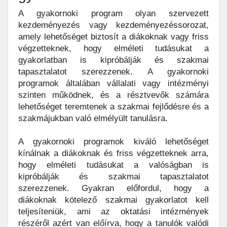
A gyakornoki program olyan szervezett
kezdeményezés vagy kezdeményezéssorozat,
amely lehetőséget biztosít a diákoknak vagy friss
végzetteknek, hogy elméleti tudásukat a
gyakorlatban is kipróbálják és szakmai
tapasztalatot szerezzenek. A gyakornoki
programok általában vállalati vagy intézményi
szinten működnek, és a résztvevők számára
lehetőséget teremtenek a szakmai fejlődésre és a
szakmájukban való elmélyült tanulásra.
A gyakornoki programok kiváló lehetőséget
kínálnak a diákoknak és friss végzetteknek arra,
hogy elméleti tudásukat a valóságban is
kipróbálják és szakmai tapasztalatot
szerezzenek. Gyakran előfordul, hogy a
diákoknak kötelező szakmai gyakorlatot kell
teljesíteniük, ami az oktatási intézmények
részéről azért van előírva, hogy a tanulók valódi