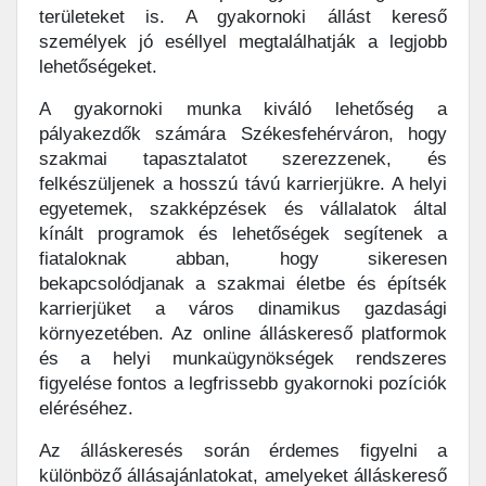
területeket is. A gyakornoki állást kereső
személyek jó eséllyel megtalálhatják a legjobb
lehetőségeket.
A gyakornoki munka kiváló lehetőség a
pályakezdők számára Székesfehérváron, hogy
szakmai tapasztalatot szerezzenek, és
felkészüljenek a hosszú távú karrierjükre. A helyi
egyetemek, szakképzések és vállalatok által
kínált programok és lehetőségek segítenek a
fiataloknak abban, hogy sikeresen
bekapcsolódjanak a szakmai életbe és építsék
karrierjüket a város dinamikus gazdasági
környezetében. Az online álláskereső platformok
és a helyi munkaügynökségek rendszeres
figyelése fontos a legfrissebb gyakornoki pozíciók
eléréséhez.
Az álláskeresés során érdemes figyelni a
különböző állásajánlatokat, amelyeket álláskereső