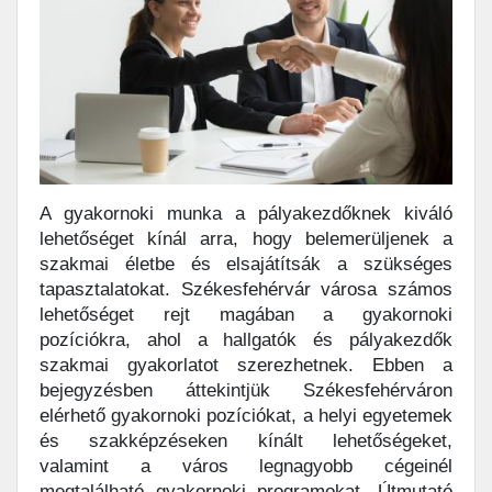
A gyakornoki munka a pályakezdőknek kiváló
lehetőséget kínál arra, hogy belemerüljenek a
szakmai életbe és elsajátítsák a szükséges
tapasztalatokat. Székesfehérvár városa számos
lehetőséget rejt magában a gyakornoki
pozíciókra, ahol a hallgatók és pályakezdők
szakmai gyakorlatot szerezhetnek. Ebben a
bejegyzésben áttekintjük Székesfehérváron
elérhető gyakornoki pozíciókat, a helyi egyetemek
és szakképzéseken kínált lehetőségeket,
valamint a város legnagyobb cégeinél
megtalálható gyakornoki programokat. Útmutató