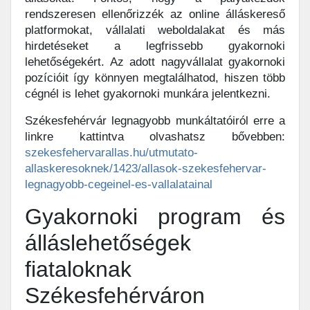
rendszeresen ellenőrizzék az online álláskereső
platformokat, vállalati weboldalakat és más
hirdetéseket a legfrissebb gyakornoki
lehetőségekért. Az adott nagyvállalat gyakornoki
pozícióit így könnyen megtalálhatod, hiszen több
cégnél is lehet gyakornoki munkára jelentkezni.
Székesfehérvár legnagyobb munkáltatóiról erre a
linkre kattintva olvashatsz bővebben:
szekesfehervarallas.hu/utmutato-
allaskeresoknek/1423/allasok-szekesfehervar-
legnagyobb-cegeinel-es-vallalatainal
Gyakornoki program és
álláslehetőségek
fiataloknak
Székesfehérváron