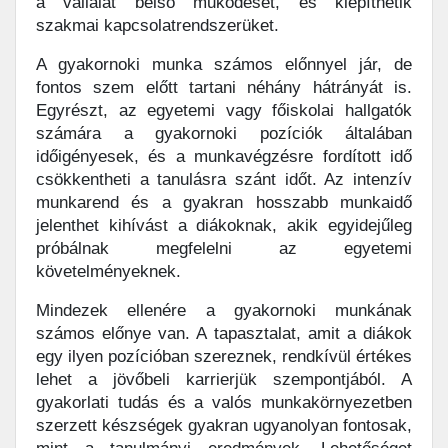
a vállalat belső működését, és kiépíthetik
szakmai kapcsolatrendszerüket.
A gyakornoki munka számos előnnyel jár, de
fontos szem előtt tartani néhány hátrányát is.
Egyrészt, az egyetemi vagy főiskolai hallgatók
számára a gyakornoki pozíciók általában
időigényesek, és a munkavégzésre fordított idő
csökkentheti a tanulásra szánt időt. Az intenzív
munkarend és a gyakran hosszabb munkaidő
jelenthet kihívást a diákoknak, akik egyidejűleg
próbálnak megfelelni az egyetemi
követelményeknek.
Mindezek ellenére a gyakornoki munkának
számos előnye van. A tapasztalat, amit a diákok
egy ilyen pozícióban szereznek, rendkívül értékes
lehet a jövőbeli karrierjük szempontjából. A
gyakorlati tudás és a valós munkakörnyezetben
szerzett készségek gyakran ugyanolyan fontosak,