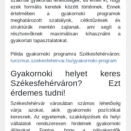
szakmai gyakorlati lehetőségek, és emeli ki, hogy
ezek formális keretek között történnek. Ennek
értelmében a gyakornoki programok
meghatározott szabályok, célkitűzések és
struktúrák mentén zajlanak, ami segít a
résztvevőknek maximálisan kihasználni a
gyakorlati tapasztalatokat.
Példa gyakornoki programra Székesfehérváron:
turizmus.szekesfehervar.hu/gyakornoki-program
Gyakornoki helyet keres
Székesfehérváron? Ezt
érdemes tudni!
Székesfehérvár városában számos lehetőség
várja azokat, akik gyakornoki pozíciókat
keresnek. Az egyetemek, szakképzések és helyi
vállalatok rendszeresen hirdetnek gyakornoki
állásokat. Fontos, hogy a pályakezdők