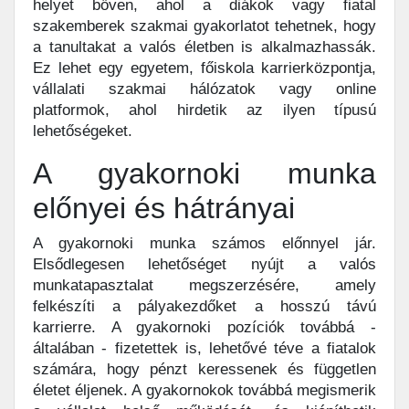
helyet bőven, ahol a diákok vagy fiatal
szakemberek szakmai gyakorlatot tehetnek, hogy
a tanultakat a valós életben is alkalmazhassák.
Ez lehet egy egyetem, főiskola karrierközpontja,
vállalati szakmai hálózatok vagy online
platformok, ahol hirdetik az ilyen típusú
lehetőségeket.
A gyakornoki munka
előnyei és hátrányai
A gyakornoki munka számos előnnyel jár.
Elsődlegesen lehetőséget nyújt a valós
munkatapasztalat megszerzésére, amely
felkészíti a pályakezdőket a hosszú távú
karrierre. A gyakornoki pozíciók továbbá -
általában - fizetettek is, lehetővé téve a fiatalok
számára, hogy pénzt keressenek és független
életet éljenek. A gyakornokok továbbá megismerik