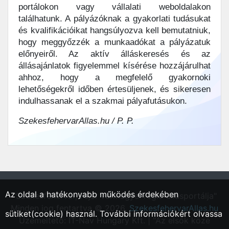
portálokon vagy vállalati weboldalakon
találhatunk. A pályázóknak a gyakorlati tudásukat
és kvalifikációikat hangsúlyozva kell bemutatniuk,
hogy meggyőzzék a munkaadókat a pályázatuk
előnyeiről. Az aktív álláskeresés és az
állásajánlatok figyelemmel kísérése hozzájárulhat
ahhoz, hogy a megfelelő gyakornoki
lehetőségekről időben értesüljenek, és sikeresen
indulhassanak el a szakmai pályafutásukon.
SzekesfehervarAllas.hu / P. P.
Az oldal a hatékonyabb működés érdekében
"Székesfehérvár, Fejér vármegyei régió állásportálja"
Minden jog fentartva © 2026.
SzekesfehervarAllas.hu
sütiket(cookie) használ. További információkért olvassa
Üzemeltető: IT-Nav Hungary Kft. | "Az elsők közé