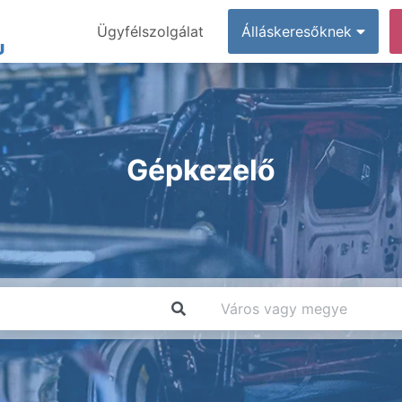
Ügyfélszolgálat
Álláskeresőknek
Gépkezelő