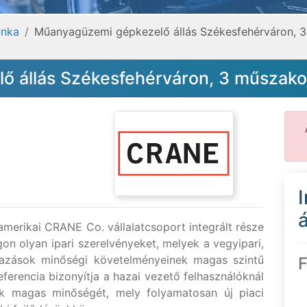
nka
Műanyagüzemi gépkezelő állás Székesfehérváron,
ő állás Székesfehérváron, 3 műsza
á
erikai CRANE Co. vállalatcsoport integrált része
n olyan ipari szerelvényeket, melyek a vegyipari,
lmazások minőségi követelményeinek magas szintű
F
eferencia bizonyítja a hazai vezető felhasználóknál
ink magas minőségét, mely folyamatosan új piaci