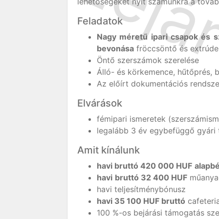
lehetőségeket nyit számunkra a továb
Feladatok
Nagy méretű ipari csapok és s
bevonása
fröccsöntő és extrúde
Öntő szerszámok szerelése
Álló- és körkemence, hűtőprés, 
Az előírt dokumentációs rendszer
Elvárások
fémipari ismeretek (szerszámism
legalább 3 év egybefüggő gyári 
Amit kínálunk
havi bruttó 420 000 HUF
alapb
havi
bruttó 32 400 HUF
műanya
havi teljesítménybónusz
havi 35 100 HUF bruttó
cafeteri
100 %-os bejárási támogatás sz