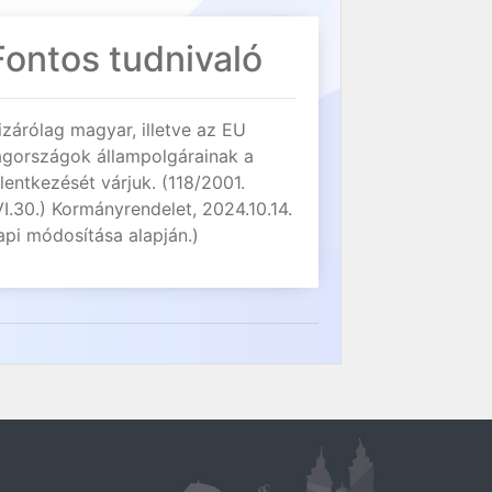
Fontos tudnivaló
izárólag magyar, illetve az EU
agországok állampolgárainak a
elentkezését várjuk. (118/2001.
VI.30.) Kormányrendelet, 2024.10.14.
api módosítása alapján.)