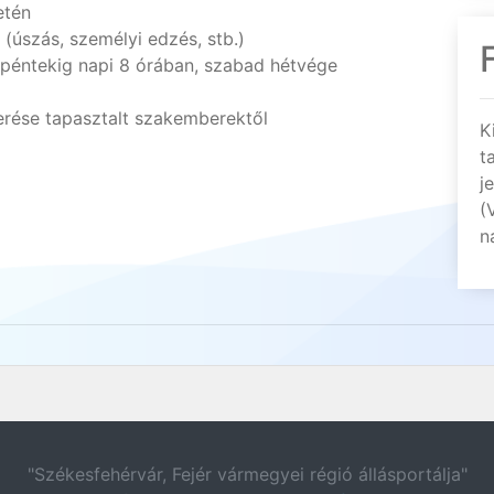
etén
(úszás, személyi edzés, stb.)
péntekig napi 8 órában, szabad hétvége
erése tapasztalt szakemberektől
K
t
j
(
n
"Székesfehérvár, Fejér vármegyei régió állásportálja"