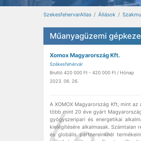
SzekesfehervarAllas
Állások
Szakmu
Műanyagüzemi gépkezel
Xomox Magyarország Kft.
Székesfehérvár
Bruttó
420 000 Ft
-
420 000 Ft
/ Hónap
2023. 06. 26.
A XOMOX Magyarország Kft, mint az am
több mint 20 éve gyárt Magyarországo
gyógyszeripari és energetikai alka
kielégítésére alkalmasak. Számtalan r
és globális partnereinknél terméke