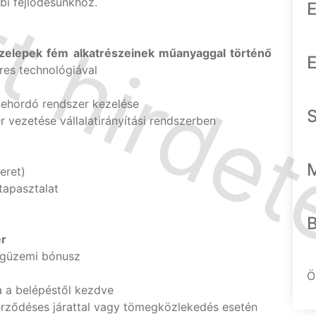
bi fejlődésünkhöz.
E
zelepek fém alkatrészeinek műanyaggal történő
E
res technológiával
behordó rendszer kezelése
 vezetése vállalatirányítási rendszerben
eret)
tapasztalat
ér
güzemi bónusz
Ö
a a belépéstől kezdve
erződéses járattal vagy tömegközlekedés esetén