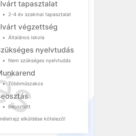
lvárt tapasztalat
2-4 év szakmai tapasztalat
lvárt végzettség
Általános iskola
Szükséges nyelvtudás
Nem szükséges nyelvtudás
Munkarend
Többműszakos
Beosztás
Beosztott
néletrajz elküldése kötelező!