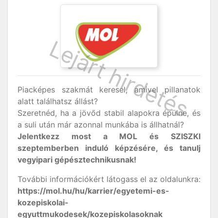
Piacképes szakmát keresel, amivel pillanatok
alatt találhatsz állást?
Szeretnéd, ha a jövőd stabil alapokra épülne, és
a suli után már azonnal munkába is állhatnál?
Jelentkezz most a MOL és SZISZKI
szeptemberben induló képzésére, és tanulj
vegyipari gépésztechnikusnak!
További információkért látogass el az oldalunkra:
https://mol.hu/hu/karrier/egyetemi-es-
kozepiskolai-
egyuttmukodesek/kozepiskolasoknak