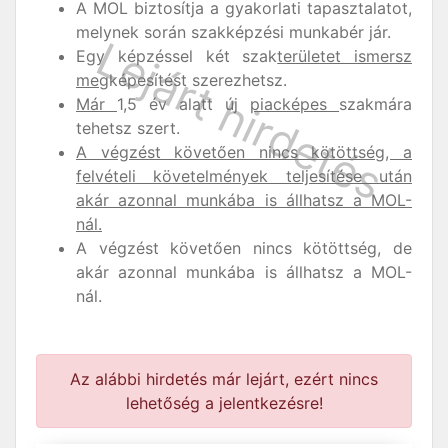
A MOL biztosítja a gyakorlati tapasztalatot,
melynek során szakképzési munkabér jár.
Egy képzéssel két szak
területet ismersz
meg
képesítést szerezhetsz.
Már
1,5 év alatt új
piacképes
szakmára
tehetsz szert.
A végzést követően nincs kötöttség, a
felvételi követelmények teljesítése után
akár azonnal munkába is állhatsz a MOL-
nál.
A végzést követően nincs kötöttség, de
akár azonnal munkába is állhatsz a MOL-
nál.
Az alábbi hirdetés már lejárt, ezért nincs
lehetőség a jelentkezésre!