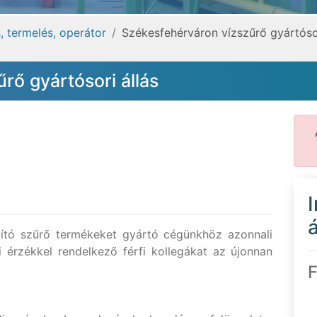
, termelés, operátor
Székesfehérváron vízszűrő gyártósor
rő gyártósori állás
á
tító szűrő termékeket gyártó cégünkhöz azonnali
érzékkel rendelkező férfi kollegákat az újonnan
F