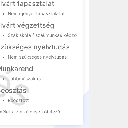
lvárt tapasztalat
Nem igényel tapasztalatot
lvárt végzettség
Szakiskola / szakmunkás képző
Szükséges nyelvtudás
Nem szükséges nyelvtudás
Munkarend
Többműszakos
Beosztás
Beosztott
néletrajz elküldése kötelező!