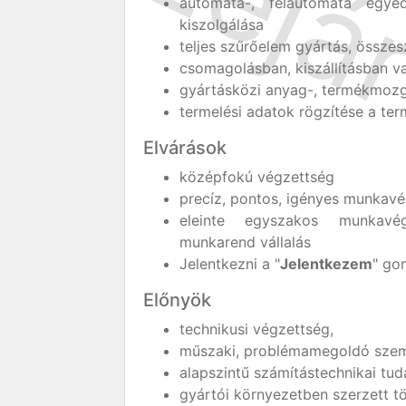
automata-, félautomata egyed
kiszolgálása
teljes szűrőelem gyártás, összesz
csomagolásban, kiszállításban va
gyártásközi anyag-, termékmoz
termelési adatok rögzítése a ter
Elvárások
középfokú végzettség
precíz, pontos, igényes munkavé
eleinte egyszakos munkav
munkarend vállalás
Jelentkezni a "
Jelentkezem
" go
Előnyök
technikusi végzettség,
műszaki, problémamegoldó szem
alapszintű számítástechnikai tud
gyártói környezetben szerzett t