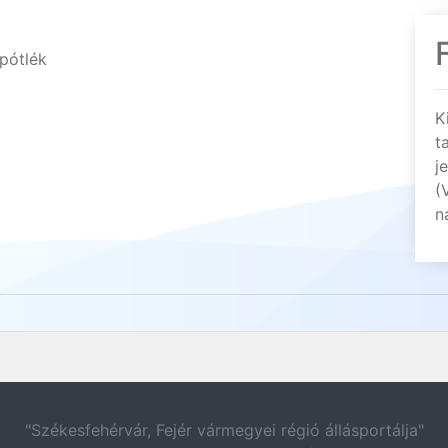
pótlék
K
t
j
(
n
"Székesfehérvár, Fejér vármegyei régió állásportálja"