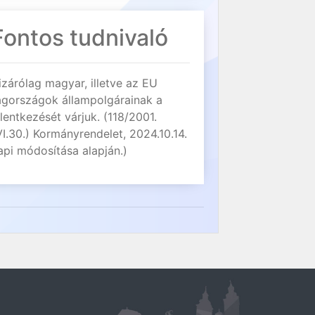
Fontos tudnivaló
izárólag magyar, illetve az EU
agországok állampolgárainak a
elentkezését várjuk. (118/2001.
VI.30.) Kormányrendelet, 2024.10.14.
api módosítása alapján.)