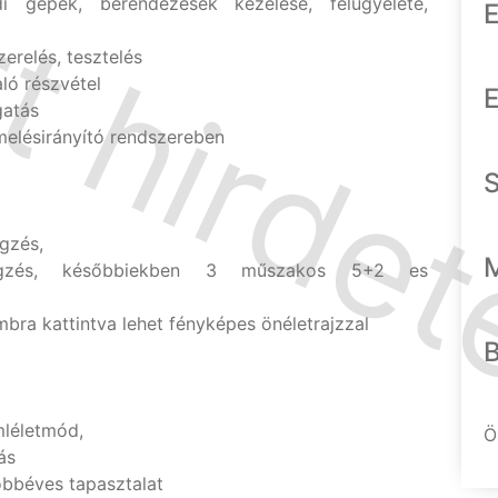
i gépek, berendezések kezelése, felügyelete,
E
erelés, tesztelés
ló részvétel
E
gatás
melésirányító rendszereben
gzés,
égzés, későbbiekben 3 műszakos 5+2 es
mbra kattintva lehet fényképes önéletrajzzal
léletmód,
Ö
ás
öbbéves tapasztalat