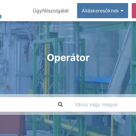
Ügyfélszolgálat
Álláskeresőknek
Operátor