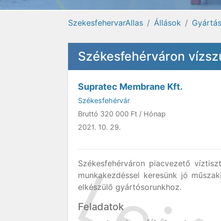
SzekesfehervarAllas
Állások
Gyártás
Székesfehérváron vízszű
Supratec Membrane Kft.
Székesfehérvár
Bruttó
320 000 Ft
/ Hónap
2021. 10. 29.
Székesfehérváron piacvezető víztisz
munkakezdéssel keresünk jó műszaki 
elkészülő gyártósorunkhoz.
Feladatok