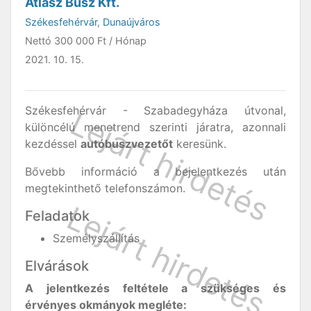
Atlasz Busz Kft.
Székesfehérvár
,
Dunaújváros
Nettó
300 000 Ft
/ Hónap
2021. 10. 15.
Székesfehérvár - Szabadegyháza útvonal,
különcélú menetrend szerinti járatra, azonnali
kezdéssel
autóbuszvezetőt
keresünk.
Bővebb információ a bejelentkezés után
megtekinthető telefonszámon.
Feladatok
Személyszállítás
Elvárások
A jelentkezés feltétele a szükséges és
érvényes okmányok megléte: