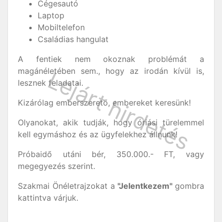
Cégesautó
Laptop
Mobiltelefon
Családias hangulat
A fentiek nem okoznak problémát a
magánéletében sem., hogy az irodán kívül is,
lesznek feladatai.
Kizárólag emberszerető, embereket keresünk!
Olyanokat, akik tudják, hogy óriási türelemmel
kell egymáshoz és az ügyfelekhez állnunk!
Próbaidő utáni bér, 350.000.- FT, vagy
megegyezés szerint.
Szakmai Önéletrajzokat a
"Jelentkezem"
gombra
kattintva várjuk.