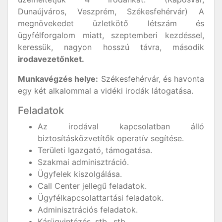
Dunaújváros, Veszprém, Székesfehérvár) A
megnövekedet üzletkötő létszám és
ügyfélforgalom miatt, szeptemberi kezdéssel,
keressük, nagyon hosszú távra, második
irodavezetőnket.
Munkavégzés helye:
Székesfehérvár, és havonta
egy két alkalommal a vidéki irodák látogatása.
Feladatok
Az irodával kapcsolatban álló
biztosításközvetítők operatív segítése.
Területi Igazgató, támogatása.
Szakmai adminisztráció.
Ügyfelek kiszolgálása.
Call Center jellegű feladatok.
Ügyfélkapcsolattartási feladatok.
Adminisztrációs feladatok.
Kárügyintézés. stb.. stb..