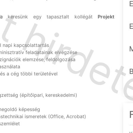
E
kba keresünk egy tapasztalt kollégát
Projekt
E
l napi kapcsolattartás
inisztratív feladatainak elvégzése
szignációk elemzése, feldolgozása
asználata
s a cég többi területével
ettség (építőipari, kereskedelmi)
megoldó képesség
ástechnikai ismeretek (Office, Acrobat)
szemlélet