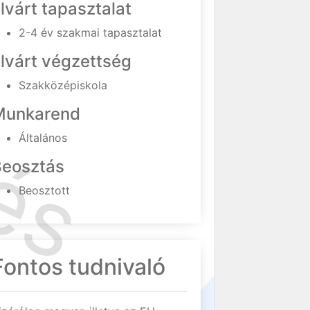
lvárt tapasztalat
2-4 év szakmai tapasztalat
lvárt végzettség
Szakközépiskola
Munkarend
Általános
Beosztás
Beosztott
Fontos tudnivaló