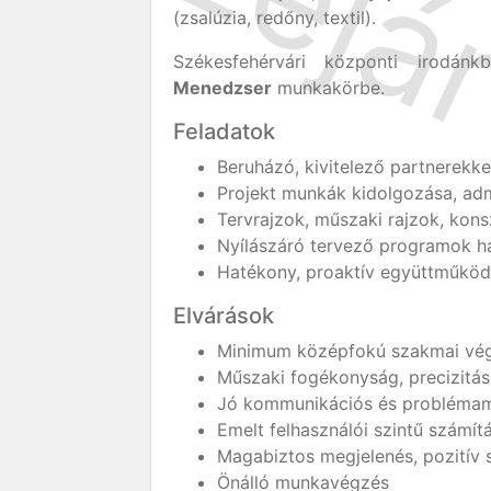
(zsalúzia, redőny, textil).
Székesfehérvári központi irodán
Menedzser
munkakörbe.
Feladatok
Beruházó, kivitelező partnerekke
Projekt munkák kidolgozása, adm
Tervrajzok, műszaki rajzok, kon
Nyílászáró tervező programok h
Hatékony, proaktív együttműködé
Elvárások
Minimum középfokú szakmai végz
Műszaki fogékonyság, precizitás
Jó kommunikációs és probléma
Emelt felhasználói szintű számít
Magabiztos megjelenés, pozitív 
Önálló munkavégzés