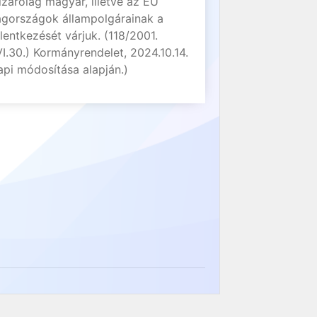
izárólag magyar, illetve az EU
agországok állampolgárainak a
elentkezését várjuk. (118/2001.
VI.30.) Kormányrendelet, 2024.10.14.
api módosítása alapján.)