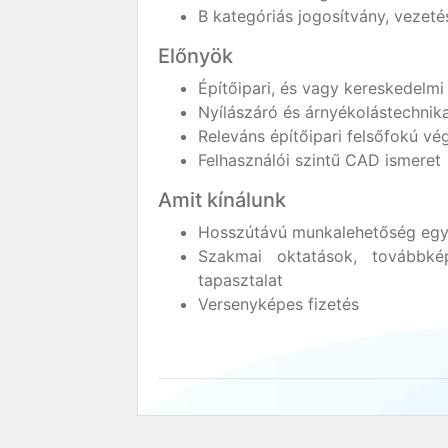
B kategóriás jogosítvány, vezeté
Előnyök
Építőipari, és vagy kereskedelmi 
Nyílászáró és árnyékolástechnik
Releváns építőipari felsőfokú vé
Felhasználói szintű CAD ismeret
Amit kínálunk
Hosszútávú munkalehetőség egy f
Szakmai oktatások, továbbké
tapasztalat
Versenyképes fizetés