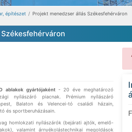
r, építészet
Projekt menedzser állás Székesfehérváron
s Székesfehérváron
O ablakok gyártójaként
- 20 éve meghatározó
á
ági nyílászáró piacnak. Prémium nyílászáró
pest, Balaton és Velencei-tó családi házain,
ató és sportberuházásain.
F
g homlokzati nyílászárók (bejárati ajtók, emelő-
lakok), valamint árnyékolástechnikai megoldások