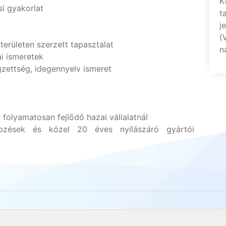
K
si gyakorlat
t
j
(
területen szerzett tapasztalat
n
ai ismeretek
gzettség, idegennyelv ismeret
olyamatosan fejlődő hazai vállalatnál
pzések és közel 20 éves nyílászáró gyártói