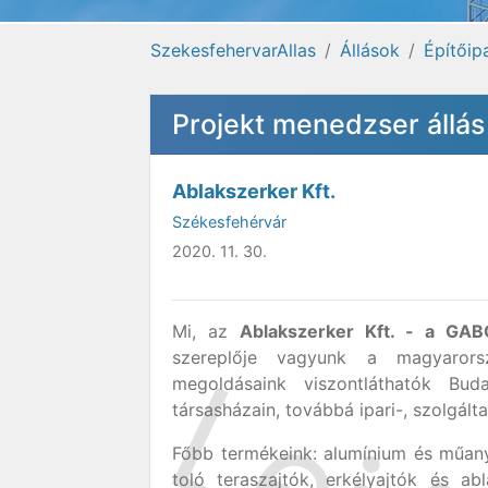
SzekesfehervarAllas
Állások
Építőipa
Projekt menedzser állá
Ablakszerker Kft.
Székesfehérvár
2020. 11. 30.
Mi, az
Ablakszerker Kft. - a GAB
szereplője vagyunk a magyarorsz
megoldásaink viszontláthatók Buda
társasházain, továbbá ipari-, szolgált
Főbb termékeink: alumínium és műanya
toló teraszajtók, erkélyajtók és ab