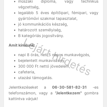
műszaki diploma, vagy technikus
végzettség,
legalább 5 éves építőipari, fémipari, vagy
gyártóművi szakmai tapasztalat,
jó kommunikációs készség,
határozott személyiség,
B kategóriás jogosítvány.
Amit kínálunk:
napi 8 órás, heti 5 napos munkavégzés,
bejelentett munkaviszony,
300 000 Ft nettó jövedelem,
cafeteria,
utazási támogatás.
Jelentkezéseket a
06-30-581-82-31
-es
telefonszámon, vagy a
"Jelentkezem"
gombra
kattintva várjuk!