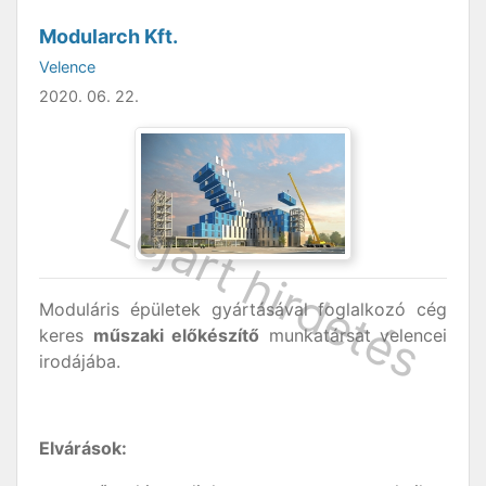
Modularch Kft.
Velence
2020. 06. 22.
Moduláris épületek gyártásával foglalkozó cég
keres
műszaki előkészítő
munkatársat velencei
irodájába.
Elvárások: