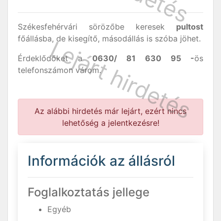
Székesfehérvári sörözőbe keresek
pultost
főállásba, de kisegítő, másodállás is szóba jöhet.
Érdeklődőket a
0630/ 81 630 95 -
ös
telefonszámon várom.
Az alábbi hirdetés már lejárt, ezért nincs
lehetőség a jelentkezésre!
Információk az állásról
Foglalkoztatás jellege
Egyéb