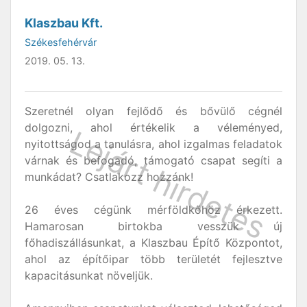
Klaszbau Kft.
Székesfehérvár
2019. 05. 13.
Szeretnél olyan fejlődő és bővülő cégnél
dolgozni, ahol értékelik a véleményed,
nyitottságod a tanulásra, ahol izgalmas feladatok
várnak és befogadó, támogató csapat segíti a
munkádat? Csatlakozz hozzánk!
26 éves cégünk mérföldkőhöz érkezett.
Hamarosan birtokba vesszük új
főhadiszállásunkat, a Klaszbau Építő Központot,
ahol az építőipar több területét fejlesztve
kapacitásunkat növeljük.