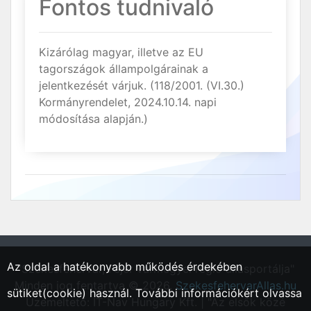
Fontos tudnivaló
Kizárólag magyar, illetve az EU
tagországok állampolgárainak a
jelentkezését várjuk. (118/2001. (VI.30.)
Kormányrendelet, 2024.10.14. napi
módosítása alapján.)
Az oldal a hatékonyabb működés érdekében
"Székesfehérvár, Fejér vármegyei régió állásportálja"
Minden jog fentartva © 2026.
SzekesfehervarAllas.hu
sütiket(cookie) használ. További információkért olvassa
Üzemeltető: IT-Nav Hungary Kft. | "Az elsők közé