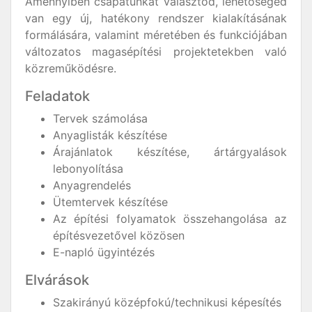
Amennyiben csapatunkat választod, lehetőséged
van egy új, hatékony rendszer kialakításának
formálására, valamint méretében és funkciójában
változatos magasépítési projektetekben való
közreműködésre.
Feladatok
Tervek számolása
Anyaglisták készítése
Árajánlatok készítése, ártárgyalások
lebonyolítása
Anyagrendelés
Ütemtervek készítése
Az építési folyamatok összehangolása az
építésvezetővel közösen
E-napló ügyintézés
Elvárások
Szakirányú középfokú/technikusi képesítés