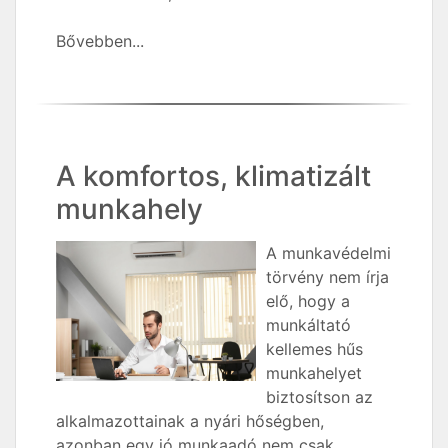
Bővebben...
A komfortos, klimatizált
munkahely
A munkavédelmi
törvény nem írja
elő, hogy a
munkáltató
kellemes hűs
munkahelyet
biztosítson az
alkalmazottainak a nyári hőségben,
azonban egy jó munkaadó nem csak