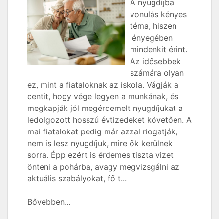
A nyugdíjba
vonulás kényes
téma, hiszen
lényegében
mindenkit érint.
Az idősebbek
számára olyan
ez, mint a fiataloknak az iskola. Vágják a
centit, hogy vége legyen a munkának, és
megkapják jól megérdemelt nyugdíjukat a
ledolgozott hosszú évtizedeket követően. A
mai fiatalokat pedig már azzal riogatják,
nem is lesz nyugdíjuk, mire ők kerülnek
sorra. Épp ezért is érdemes tiszta vizet
önteni a pohárba, avagy megvizsgálni az
aktuális szabályokat, fő t...
Bővebben...