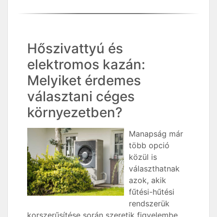
Hőszivattyú és
elektromos kazán:
Melyiket érdemes
választani céges
környezetben?
Manapság már
több opció
közül is
választhatnak
azok, akik
fűtési-hűtési
rendszerük
korszerűsítése során szeretik figyelembe