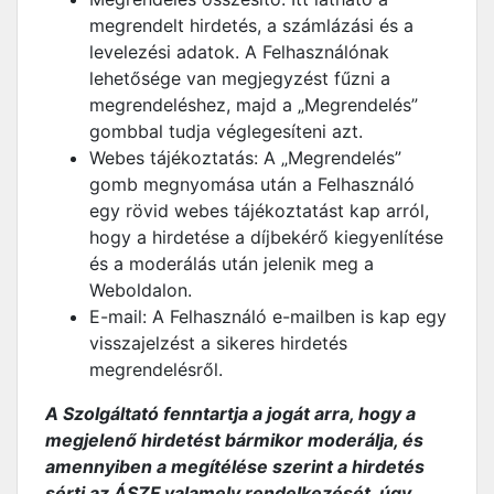
megrendelt hirdetés, a számlázási és a
levelezési adatok. A Felhasználónak
lehetősége van megjegyzést fűzni a
megrendeléshez, majd a „Megrendelés”
gombbal tudja véglegesíteni azt.
Webes tájékoztatás: A „Megrendelés”
gomb megnyomása után a Felhasználó
egy rövid webes tájékoztatást kap arról,
hogy a hirdetése a díjbekérő kiegyenlítése
és a moderálás után jelenik meg a
Weboldalon.
E-mail: A Felhasználó e-mailben is kap egy
visszajelzést a sikeres hirdetés
megrendelésről.
A Szolgáltató fenntartja a jogát arra, hogy a
megjelenő hirdetést bármikor moderálja, és
amennyiben a megítélése szerint a hirdetés
sérti az ÁSZF valamely rendelkezését, úgy