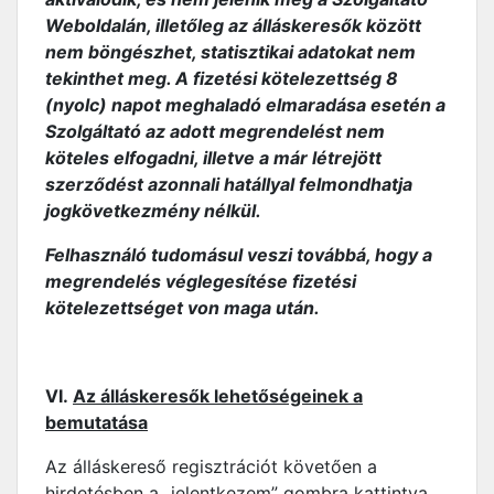
Weboldalán, illetőleg az álláskeresők között
nem böngészhet, statisztikai adatokat nem
tekinthet meg. A fizetési kötelezettség 8
(nyolc) napot meghaladó elmaradása esetén a
Szolgáltató az adott megrendelést nem
köteles elfogadni, illetve a már létrejött
szerződést azonnali hatállyal felmondhatja
jogkövetkezmény nélkül.
Felhasználó tudomásul veszi továbbá, hogy a
megrendelés véglegesítése fizetési
kötelezettséget von maga után.
VI.
Az álláskeresők lehetőségeinek a
bemutatása
Az álláskereső regisztrációt követően a
hirdetésben a „jelentkezem” gombra kattintva