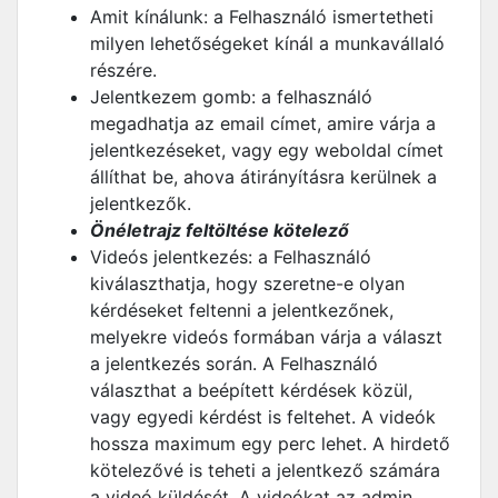
Amit kínálunk: a Felhasználó ismertetheti
milyen lehetőségeket kínál a munkavállaló
részére.
Jelentkezem gomb: a felhasználó
megadhatja az email címet, amire várja a
jelentkezéseket, vagy egy weboldal címet
állíthat be, ahova átirányításra kerülnek a
jelentkezők.
Önéletrajz feltöltése kötelező
Videós jelentkezés: a Felhasználó
kiválaszthatja, hogy szeretne-e olyan
kérdéseket feltenni a jelentkezőnek,
melyekre videós formában várja a választ
a jelentkezés során. A Felhasználó
választhat a beépített kérdések közül,
vagy egyedi kérdést is feltehet. A videók
hossza maximum egy perc lehet. A hirdető
kötelezővé is teheti a jelentkező számára
a videó küldését. A videókat az admin