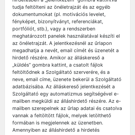
tudja feltölteni az önéletrajzát és az egyéb
dokumentumokat (pl. motivációs levelet,
fényképet, bizonyítványt, referenciákat,
portfóliót, stb.), vagy a rendszerben
meghatározott panelek használatával készíti el
az önéletrajzát. A jelentkezésnél az űrlapon
megadhatja a nevét, email címét és üzenetét a
hirdető részére. Amikor az álláskereső a
„küldés” gombra kattint, a csatolt fájlok
feltöltődnek a Szolgáltató szerverére, és a
neve, email címe, üzenete bekerül a Szolgáltató
adatbázisába. Az álláskereső jelentkezését a
Szolgáltató egy automatizmus segítségével e-
mailben megküldi az álláshirdető részére. Az e-
mailben szerepelnek az űrlap adatai és csatolva
vannak a feltöltött fájlok, melyek letölthető
formában is megjelennek az üzenetben.
Amennyiben az álláshirdető a hirdetés