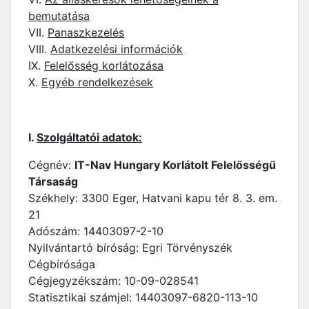
bemutatása
VII.
Panaszkezelés
VIII.
Adatkezelési információk
IX.
Felelősség korlátozása
X.
Egyéb rendelkezések
I.
Szolgáltatói adatok:
Cégnév:
IT-Nav Hungary Korlátolt Felelősségű
Társaság
Székhely: 3300 Eger, Hatvani kapu tér 8. 3. em.
21
Adószám: 14403097-2-10
Nyilvántartó bíróság: Egri Törvényszék
Cégbírósága
Cégjegyzékszám: 10-09-028541
Statisztikai számjel: 14403097-6820-113-10