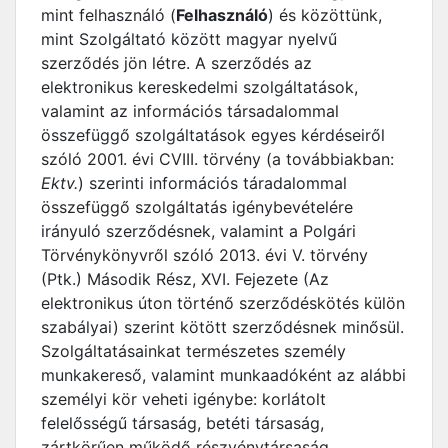
mint felhasználó (
Felhasználó
) és közöttünk,
mint Szolgáltató között magyar nyelvű
szerződés jön létre. A szerződés az
elektronikus kereskedelmi szolgáltatások,
valamint az információs társadalommal
összefüggő szolgáltatások egyes kérdéseiről
szóló 2001. évi CVIII. törvény (a továbbiakban:
Ektv.
) szerinti információs táradalommal
összefüggő szolgáltatás igénybevételére
irányuló szerződésnek, valamint a Polgári
Törvénykönyvről szóló 2013. évi V. törvény
(Ptk.) Második Rész, XVI. Fejezete (Az
elektronikus úton történő szerződéskötés külön
szabályai) szerint kötött szerződésnek minősül.
Szolgáltatásainkat természetes személy
munkakereső, valamint munkaadóként az alábbi
személyi kör veheti igénybe: korlátolt
felelősségű társaság, betéti társaság,
zártkörűen működő részvénytársaság,