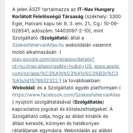
A jelen ÁSZF tartalmazza az
IT-Nav Hungary
Korlátolt Felelősségű Társaság
(székhely: 3300
Eger, Hatvani kapu tér 8. 3. em. 21., Cg.: 10-09-
028541, adószám: 14403097-2-10), mint
Szolgáltató (
Szolgáltató
) által a
SzekesfehervarAllas.hu
weboldalán valamint
mobil alkalmazásán (
play.google.com/store/apps/details?
id=hu.itnav.allasorias&hl=hu&gl=US
,
apps.apple.
com/nz/app/%C3%A1ll%C3%A1s%C3%B3ri%C3
%A1s/id1578932322
)
(a továbbiakban:
Weboldal
) és a Szolgáltató egyéb platformjain (
https://www.facebook.com/SzekesfehervarAllas
) nyújtott szolgáltatásával (
Szolgáltatás
)
kapcsolatos jogokat és kötelezettségeket. A
Szolgáltató célja, hogy az állást kínálók és
állást keresők, könnyen és hatékonyan
rátaláljanak egymásra. Weboldalán az alábbi