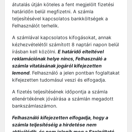
átutalás útján köteles a fent megjelölt fizetési
határidőn belül megfizetni. A számla
teljesítésével kapcsolatos bankköltségek a
Felhasználót terhelik.
A számlával kapcsolatos kifogásokat, annak
kézhezvételétől számított 8 naptári napon belül
írásban kell közölni.
E határidő elteltével
reklamációnak helye nincs, Felhasználó a
számla vitatásának jogáról kifejezetten
lemond
. Felhasználó a jelen pontban foglaltakat
kifejezetten tudomásul veszi és elfogadja.
A fizetés teljesítésének időpontja a számla
ellenértékének jóváírása a számlán megadott
bankszámlaszámon.
Felhasználó kifejezetten elfogadja, hogy a
számla teljesítéséig a hirdetése nem
aktiválódik, és nem jelenik meg a Szolgáltató