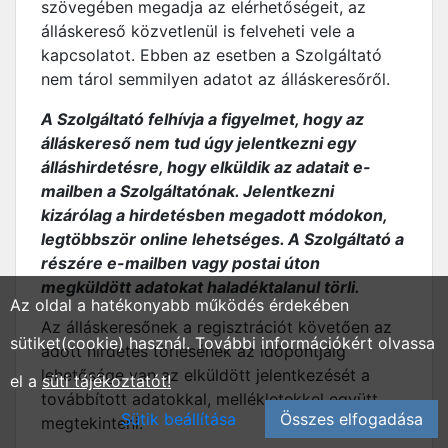
szövegében megadja az elérhetőségeit, az
álláskereső közvetlenül is felveheti vele a
kapcsolatot. Ebben az esetben a Szolgáltató
nem tárol semmilyen adatot az álláskeresőről.
A Szolgáltató felhívja a figyelmet, hogy az
álláskereső nem tud úgy jelentkezni egy
álláshirdetésre, hogy elküldik az adatait e-
mailben a Szolgáltatónak. Jelentkezni
kizárólag a hirdetésben megadott módokon,
legtöbbször online lehetséges. A Szolgáltató a
részére e-mailben vagy postai úton
megküldött adatokat haladéktalanul törli.
Az oldal a hatékonyabb működés érdekében
Az álláskeresőnek a regisztrációt követően az
sütiket(cookie) használ. További információkért olvassa
adott hirdetés törlésének az időpontjáig
lehetősége van az elküldött jelentkezését a
el a
süti tájékoztatót!
továbbított adatokkal, mellékletekkel együtt
Sütik beállítása
Összes elfogadása
megtekinteni.