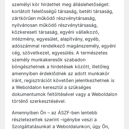
személyi kör hirdethet meg álláslehetőséget:
korlátolt felelősségű társaság, betéti társaság,
zártkörűen működő részvénytársaság,
nyilvánosan működő részvénytársaság,
közkereseti társaság, egyéni vállalkozó,
intézmény, egyesület, alapítvány, egyéb,
adószámmal rendelkező magánszemély, egyéni
cég, szövetkezet, egyesülés. A természetes
személy munkakeresők szabadon
böngészhetnek a hirdetések között, illetőleg
amennyiben érdeklődnek az adott munkakör
iránt, regisztrációt követően jelentkezhetnek is
a Weboldalon keresztül a szükséges
dokumentumok feltöltésével vagy a Weboldalon
történő szerkesztésével.
Amennyiben Ön – az ÁSZF-ben lentebb
részletezettek szerint –igénybe veszi a
Szolgáltatásunkat a Weboldalunkon, úgy Ön,