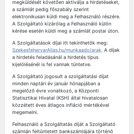
megküldését követően aktiválja a hirdetéseket,
a számlát pedig főszabály szerint
elektronikusan küldi meg a Felhasználó részére.
A Szolgáltató kizárólag a Felhasználó külön
kérése esetén küldi meg a számlát postai úton.
A Szolgáltatások díjai itt tekinthetők meg:
SzekesfehervarAllas.hu/munkaado/arak
. A díjak
a hirdetés feladásánál a hirdetés típus
kijelölésénél is fel vannak tüntetve.
A Szolgáltató jogosult a szolgáltatási díjat
minden naptári év január hónapjában a
megelőző évre vonatkozó, a Központi
Statisztikai Hivatal (KSH) által hivatalosan
közzétett éves átlagos infláció mértékével
megemelni.
Felhasználó a Szolgáltatás díját a Szolgáltató
számlán feltüntetett bankszámlájára történő