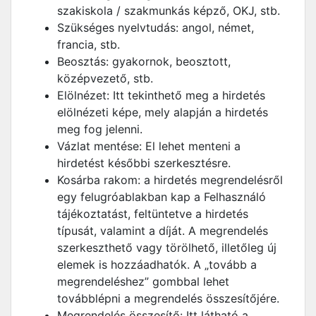
szakiskola / szakmunkás képző, OKJ, stb.
Szükséges nyelvtudás: angol, német,
francia, stb.
Beosztás: gyakornok, beosztott,
középvezető, stb.
Elölnézet: Itt tekinthető meg a hirdetés
elölnézeti képe, mely alapján a hirdetés
meg fog jelenni.
Vázlat mentése: El lehet menteni a
hirdetést későbbi szerkesztésre.
Kosárba rakom: a hirdetés megrendelésről
egy felugróablakban kap a Felhasználó
tájékoztatást, feltüntetve a hirdetés
típusát, valamint a díját. A megrendelés
szerkeszthető vagy törölhető, illetőleg új
elemek is hozzáadhatók. A „tovább a
megrendeléshez” gombbal lehet
továbblépni a megrendelés összesítőjére.
Megrendelés összesítő: Itt látható a