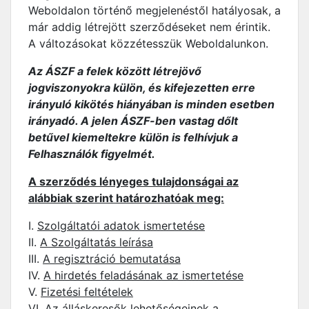
Weboldalon történő megjelenéstől hatályosak, a
már addig létrejött szerződéseket nem érintik.
A változásokat közzétesszük Weboldalunkon.
Az ÁSZF a felek között létrejövő
jogviszonyokra külön, és kifejezetten erre
irányuló kikötés hiányában is minden esetben
irányadó. A jelen ÁSZF-ben vastag dőlt
betűvel kiemeltekre külön is felhívjuk a
Felhasználók figyelmét.
A szerződés lényeges tulajdonságai az
alábbiak szerint határozhatóak meg:
I.
Szolgáltatói adatok ismertetése
II.
A Szolgáltatás leírása
III.
A regisztráció bemutatása
IV.
A hirdetés feladásának az ismertetése
V.
Fizetési feltételek
VI.
Az álláskeresők lehetőségeinek a