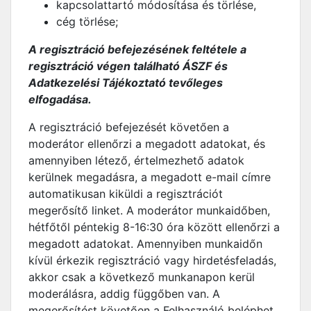
kapcsolattartó módosítása és törlése,
cég törlése;
A regisztráció befejezésének feltétele a
regisztráció végen található ÁSZF és
Adatkezelési Tájékoztató tevőleges
elfogadása.
A regisztráció befejezését követően a
moderátor ellenőrzi a megadott adatokat, és
amennyiben létező, értelmezhető adatok
kerülnek megadásra, a megadott e-mail címre
automatikusan kiküldi a regisztrációt
megerősítő linket. A moderátor munkaidőben,
hétfőtől péntekig 8-16:30 óra között ellenőrzi a
megadott adatokat. Amennyiben munkaidőn
kívül érkezik regisztráció vagy hirdetésfeladás,
akkor csak a következő munkanapon kerül
moderálásra, addig függőben van. A
megerősítést követően a Felhasználó beléphet