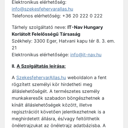
Elektronikus elérhetőség:
info@szekesfehervarallas.hu
Telefonos elérhetőség: +36 20 222 0 222
Tárhely szolgáltató neve:
IT-Nav Hungary
Korlátolt Felelősségű Társaság
Székhely: 3300 Eger, Hatvani kapu tér 8. 3. em.
21
Elektronikus elérhetősége:
info@it-nav.hu
II.
A Szolgáltatás leírása:
A
SzekesfehervarAllas.hu
weboldalon a fent
rögzített személyi kör hirdetheti meg
álláslehetőségét. A természetes személy
munkakeresők szabadon böngészhetnek a
kínált álláslehetőségek között, illetve
regisztrációt követően jelentkezhetnek is a
meghirdetett állásra, és/vagy feltölthetik
önéletrajzukat az önéletrajz adatbázisba. A