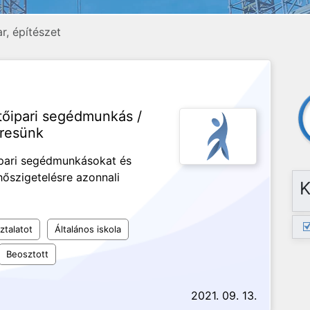
r, építészet
tőipari segédmunkás /
resünk
ipari segédmunkásokat és
őszigetelésre azonnali
K
ztalatot
Általános iskola
Beosztott
2021. 09. 13.