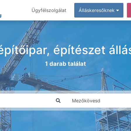
Ügyfélszolgálat
Álláskeresőknek
pítőipar, építészet áll
1 darab találat