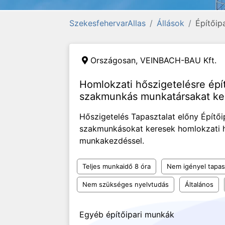
SzekesfehervarAllas
Állások
Építőipa
Országosan,
VEINBACH-BAU Kft.
Homlokzati hőszigetelésre épí
szakmunkás munkatársakat ke
Hőszigetelés Tapasztalat előny Építő
szakmunkásokat keresek homlokzati h
munkakezdéssel.
Teljes munkaidő 8 óra
Nem igényel tapas
Nem szükséges nyelvtudás
Általános
Egyéb építőipari munkák