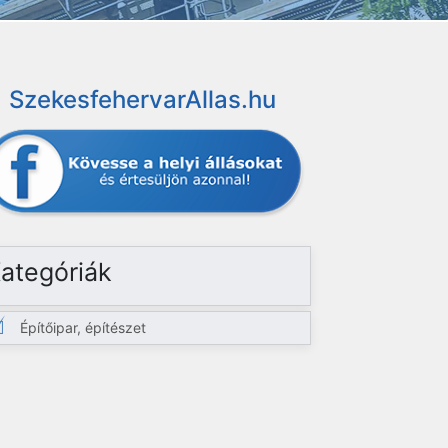
SzekesfehervarAllas.hu
ategóriák
Építőipar, építészet