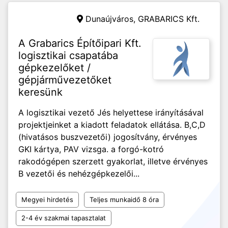
Dunaújváros,
GRABARICS Kft.
A Grabarics Építőipari Kft.
logisztikai csapatába
gépkezelőket /
gépjárművezetőket
keresünk
A logisztikai vezető Jés helyettese irányításával
projektjeinket a kiadott feladatok ellátása. B,C,D
(hivatásos buszvezetői) jogosítvány, érvényes
GKI kártya, PAV vizsga. a forgó-kotró
rakodógépen szerzett gyakorlat, illetve érvényes
B vezetői és nehézgépkezelői...
Megyei hirdetés
Teljes munkaidő 8 óra
2-4 év szakmai tapasztalat