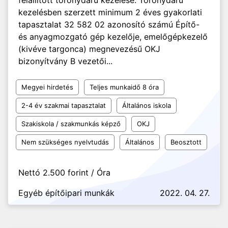
felállított toronydaru kezelése. Toronydaru
kezelésben szerzett minimum 2 éves gyakorlati
tapasztalat 32 582 02 azonosító számú Építő-
és anyagmozgató gép kezelője, emelőgépkezelő
(kivéve targonca) megnevezésű OKJ
bizonyítvány B vezetői...
Megyei hirdetés
Teljes munkaidő 8 óra
2-4 év szakmai tapasztalat
Általános iskola
Szakiskola / szakmunkás képző
OKJ
Nem szükséges nyelvtudás
Általános
Beosztott
Nettó 2.500 forint / Óra
Egyéb építőipari munkák
2022. 04. 27.