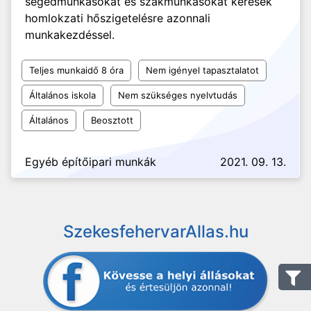
segédmunkásokat és szakmunkásokat keresek
homlokzati hőszigetelésre azonnali
munkakezdéssel.
Teljes munkaidő 8 óra
Nem igényel tapasztalatot
Általános iskola
Nem szükséges nyelvtudás
Általános
Beosztott
Egyéb építőipari munkák
2021. 09. 13.
SzekesfehervarAllas.hu