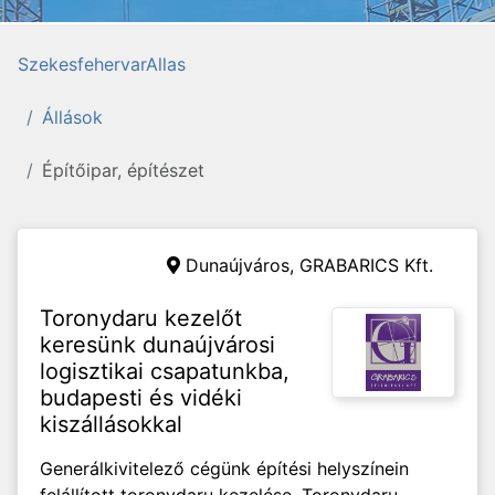
SzekesfehervarAllas
Állások
Építőipar, építészet
Dunaújváros,
GRABARICS Kft.
Toronydaru kezelőt
keresünk dunaújvárosi
logisztikai csapatunkba,
budapesti és vidéki
kiszállásokkal
Generálkivitelező cégünk építési helyszínein