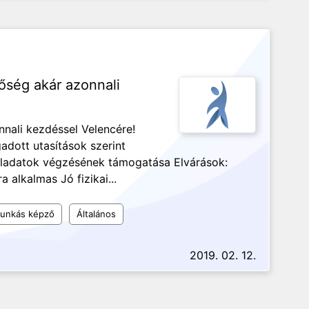
ség akár azonnali
nali kezdéssel Velencére!
dott utasítások szerint
i feladatok végzésének támogatása Elvárások:
 alkalmas Jó fizikai...
munkás képző
Általános
2019. 02. 12.