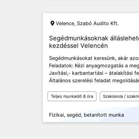
Velence,
Szabó Audito Kft.
Segédmunkásoknak álláslehető
kezdéssel Velencén
Segédmunkásokat keresünk, akár azon
Feladatok: Kézi anyagmozgatás a mega
Javítási,- karbantartási – átalakítás
Általános szerelési feladat megoldására
Teljes munkaidő 8 óra
Szakiskola / szak
Fizikai, segéd, betanított munka