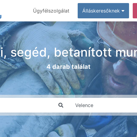
Ügyfélszolgálat
Álláskeresőknek
ai, segéd, betanított mu
4 darab találat