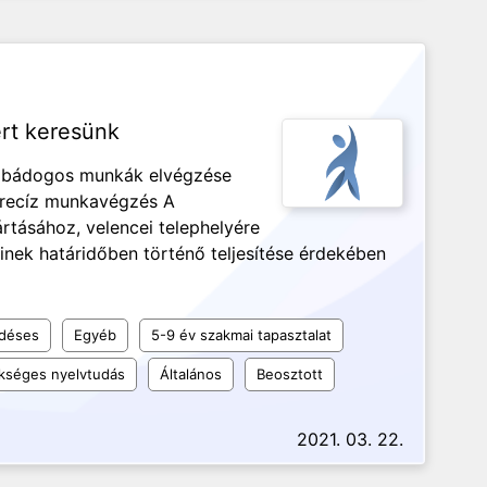
rt keresünk
s bádogos munkák elvégzése
precíz munkavégzés A
rtásához, velencei telephelyére
nek határidőben történő teljesítése érdekében
ődéses
Egyéb
5-9 év szakmai tapasztalat
kséges nyelvtudás
Általános
Beosztott
2021. 03. 22.