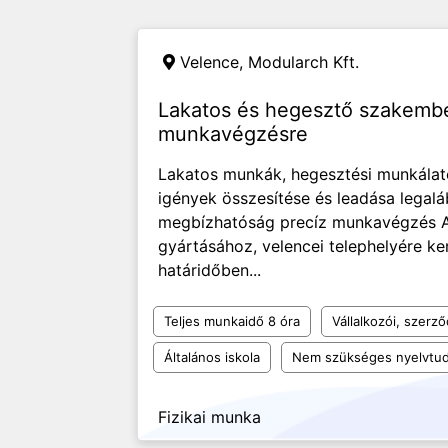
Velence,
Modularch Kft.
Lakatos és hegesztő szakembe
munkavégzésre
Lakatos munkák, hegesztési munkála
igények összesítése és leadása legal
megbízhatóság precíz munkavégzés A 
gyártásához, velencei telephelyére 
határidőben...
Teljes munkaidő 8 óra
Vállalkozói, szerz
Általános iskola
Nem szükséges nyelvtu
Fizikai munka