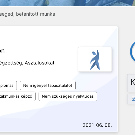
, segéd, betanított munka
on
égzettség, Asztalosokat
K
iplomás
Nem igényel tapasztalatot
szakmunkás képző
Nem szükséges nyelvtudás
2021. 06. 08.