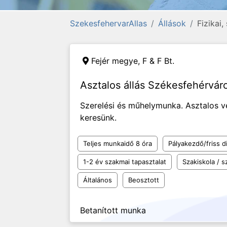
SzekesfehervarAllas
Állások
Fizikai
Fejér megye,
F & F Bt.
Asztalos állás Székesfehérvár
Szerelési és műhelymunka. Asztalos v
keresünk.
Teljes munkaidő 8 óra
Pályakezdő/friss d
1-2 év szakmai tapasztalat
Szakiskola / 
Általános
Beosztott
Betanított munka