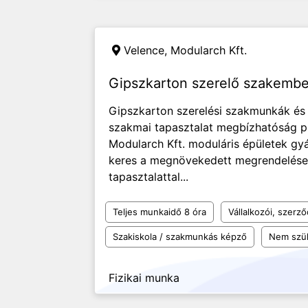
Velence,
Modularch Kft.
Gipszkarton szerelő szakembe
Gipszkarton szerelési szakmunkák é
szakmai tapasztalat megbízhatóság 
Modularch Kft. moduláris épületek gyá
keres a megnövekedett megrendelései
tapasztalattal...
Teljes munkaidő 8 óra
Vállalkozói, szerz
Szakiskola / szakmunkás képző
Nem szü
Fizikai munka