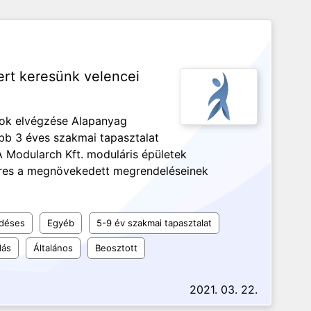
rt keresünk velencei
tok elvégzése Alapanyag
ább 3 éves szakmai tapasztalat
Modularch Kft. moduláris épületek
keres a megnövekedett megrendeléseinek
ődéses
Egyéb
5-9 év szakmai tapasztalat
dás
Általános
Beosztott
2021. 03. 22.